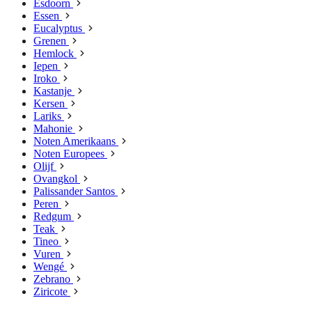
Esdoorn
Essen
Eucalyptus
Grenen
Hemlock
Iepen
Iroko
Kastanje
Kersen
Lariks
Mahonie
Noten Amerikaans
Noten Europees
Olijf
Ovangkol
Palissander Santos
Peren
Redgum
Teak
Tineo
Vuren
Wengé
Zebrano
Ziricote