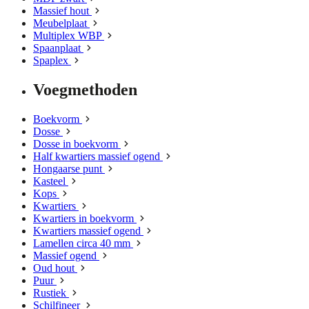
Massief hout
Meubelplaat
Multiplex WBP
Spaanplaat
Spaplex
Voegmethoden
Boekvorm
Dosse
Dosse in boekvorm
Half kwartiers massief ogend
Hongaarse punt
Kasteel
Kops
Kwartiers
Kwartiers in boekvorm
Kwartiers massief ogend
Lamellen circa 40 mm
Massief ogend
Oud hout
Puur
Rustiek
Schilfineer