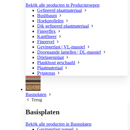
Bekijk alle producten in Productgroepen
Gefineerd plaatmateriaal
Bushbaum
Hoekprofielen
Dik gefineerd plaatmateriaal
Fineerflex
Kantfineer
Fineervel
Gevingerlast | VL-massief
Doorgaande lamellen | DL-massief
Drielagenplaat
Plankhout geschaafd
Plaatmateriaal
Pytagoras
Basisplaten
Terug
Basisplaten
Bekijk alle producten in Basisplaten
Gevingerlast paneel