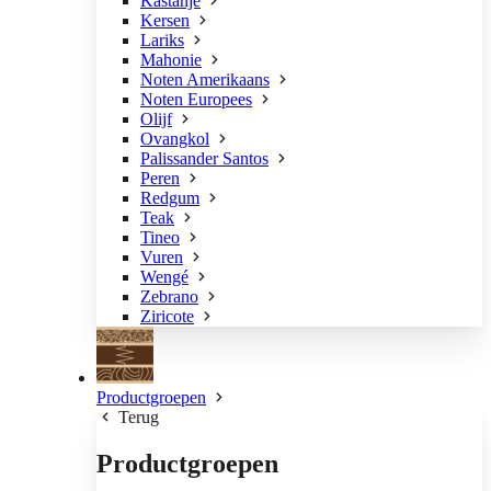
Kastanje
Kersen
Lariks
Mahonie
Noten Amerikaans
Noten Europees
Olijf
Ovangkol
Palissander Santos
Peren
Redgum
Teak
Tineo
Vuren
Wengé
Zebrano
Ziricote
Productgroepen
Terug
Productgroepen