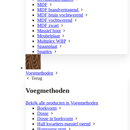
MDF
MDF brandvertragend
MDF bruin vochtwerend
MDF vochtwerend
MDF zwart
Massief hout
Meubelplaat
Multiplex WBP
Spaanplaat
Spaplex
Voegmethoden
Terug
Voegmethoden
Bekijk alle producten in Voegmethoden
Boekvorm
Dosse
Dosse in boekvorm
Half kwartiers massief ogend
Hongaarse punt