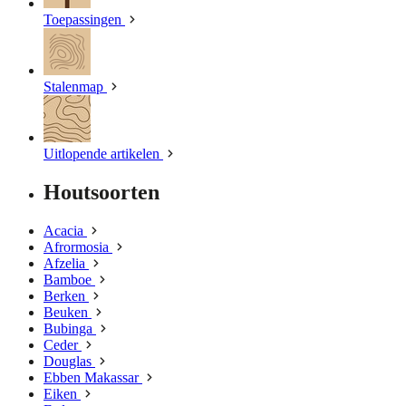
Toepassingen
Stalenmap
Uitlopende artikelen
Houtsoorten
Acacia
Afrormosia
Afzelia
Bamboe
Berken
Beuken
Bubinga
Ceder
Douglas
Ebben Makassar
Eiken