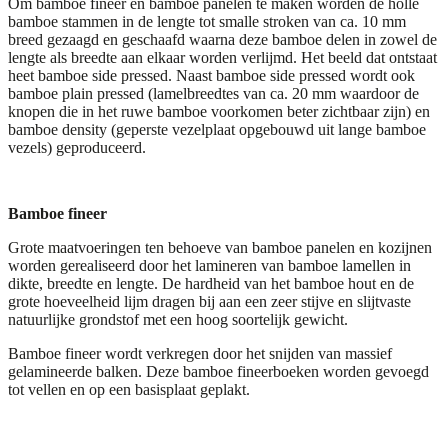
Om bamboe fineer en bamboe panelen te maken worden de holle
bamboe stammen in de lengte tot smalle stroken van ca. 10 mm
breed gezaagd en geschaafd waarna deze bamboe delen in zowel de
lengte als breedte aan elkaar worden verlijmd. Het beeld dat ontstaat
heet bamboe side pressed. Naast bamboe side pressed wordt ook
bamboe plain pressed (lamelbreedtes van ca. 20 mm waardoor de
knopen die in het ruwe bamboe voorkomen beter zichtbaar zijn) en
bamboe density (geperste vezelplaat opgebouwd uit lange bamboe
vezels) geproduceerd.
Bamboe fineer
Grote maatvoeringen ten behoeve van bamboe panelen en kozijnen
worden gerealiseerd door het lamineren van bamboe lamellen in
dikte, breedte en lengte. De hardheid van het bamboe hout en de
grote hoeveelheid lijm dragen bij aan een zeer stijve en slijtvaste
natuurlijke grondstof met een hoog soortelijk gewicht.
Bamboe fineer wordt verkregen door het snijden van massief
gelamineerde balken. Deze bamboe fineerboeken worden gevoegd
tot vellen en op een basisplaat geplakt.