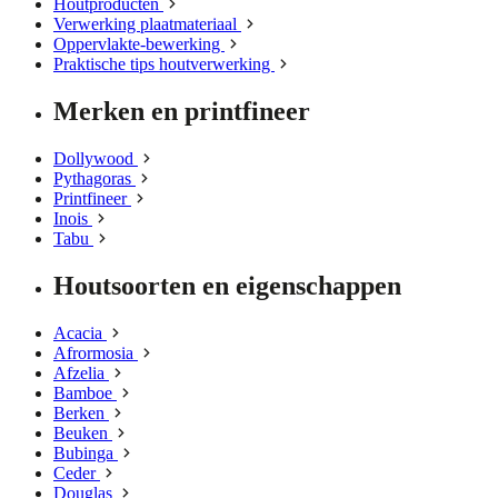
Houtproducten
Verwerking plaatmateriaal
Oppervlakte-bewerking
Praktische tips houtverwerking
Merken en printfineer
Dollywood
Pythagoras
Printfineer
Inois
Tabu
Houtsoorten en eigenschappen
Acacia
Afrormosia
Afzelia
Bamboe
Berken
Beuken
Bubinga
Ceder
Douglas