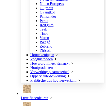
Noten Europees
Olijfhout
Ovangkol
Pallisander
Peren
Red gum
Teak
Tineo
Vuren
Wengé
Zebrano
Ziricote
Houttekeningen
Voegmethoden
Hoe wordt fineer gemaakt
Houtproducten
Verwerking plaatmateriaal
Oppervlakte-bewerking
Praktische tips houtverwerking
Luxe fineerdeuren