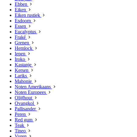
Ebben
Eiken
Eiken rustiek
Esdoorn
Essen
Eucalyptus
Fraké
Grenen
Hemlock
Iepen
Iroko
Kastanje
Kersen
Lariks
Mahonie
Noten Amerikaans
Noten Europees
Olijfhout
Ovangkol
Pallisander
Peren
Red gum
Teak
Tineo
Vuren