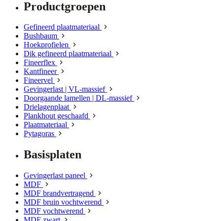
Productgroepen
Gefineerd plaatmateriaal
Bushbaum
Hoekprofielen
Dik gefineerd plaatmateriaal
Fineerflex
Kantfineer
Fineervel
Gevingerlast | VL-massief
Doorgaande lamellen | DL-massief
Drielagenplaat
Plankhout geschaafd
Plaatmateriaal
Pytagoras
Basisplaten
Gevingerlast paneel
MDF
MDF brandvertragend
MDF bruin vochtwerend
MDF vochtwerend
MDF zwart