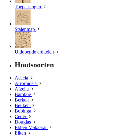
Toepassingen
Stalenmap
Uitlopende artikelen
Houtsoorten
Acacia
Afrormosia
Afzelia
Bamboe
Berken
Beuken
Bubinga
Ceder
Douglas
Ebben Makassar
Eiken