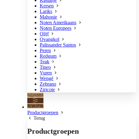
Kastanje
Kersen
Lariks
Mahonie
Noten Amerikaans
Noten Europees
Olijf
Ovangkol
Palissander Santos
Peren
Redgum
Teak
Tineo
Vuren
Wengé
Zebrano
Ziricote
Productgroepen
Terug
Productgroepen