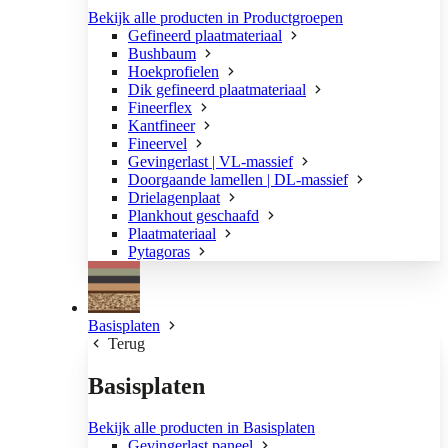
Bekijk alle producten in Productgroepen
Gefineerd plaatmateriaal
Bushbaum
Hoekprofielen
Dik gefineerd plaatmateriaal
Fineerflex
Kantfineer
Fineervel
Gevingerlast | VL-massief
Doorgaande lamellen | DL-massief
Drielagenplaat
Plankhout geschaafd
Plaatmateriaal
Pytagoras
Basisplaten
Terug
Basisplaten
Bekijk alle producten in Basisplaten
Gevingerlast paneel