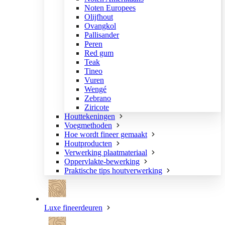
Noten Europees
Olijfhout
Ovangkol
Pallisander
Peren
Red gum
Teak
Tineo
Vuren
Wengé
Zebrano
Ziricote
Houttekeningen
Voegmethoden
Hoe wordt fineer gemaakt
Houtproducten
Verwerking plaatmateriaal
Oppervlakte-bewerking
Praktische tips houtverwerking
Luxe fineerdeuren