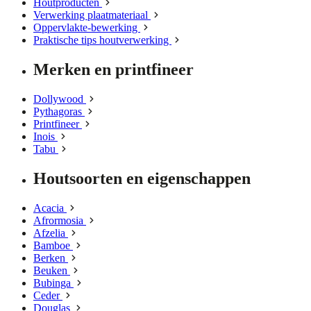
Houtproducten
Verwerking plaatmateriaal
Oppervlakte-bewerking
Praktische tips houtverwerking
Merken en printfineer
Dollywood
Pythagoras
Printfineer
Inois
Tabu
Houtsoorten en eigenschappen
Acacia
Afrormosia
Afzelia
Bamboe
Berken
Beuken
Bubinga
Ceder
Douglas