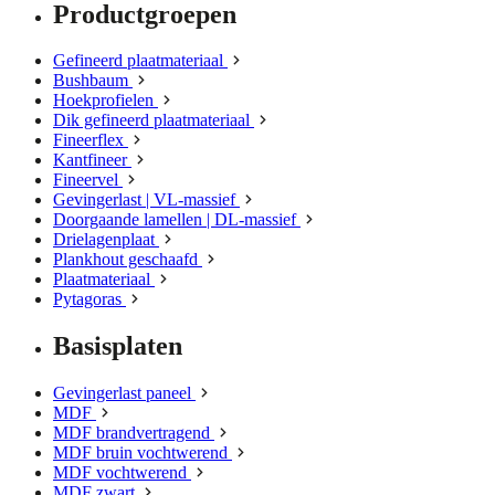
Productgroepen
Gefineerd plaatmateriaal
Bushbaum
Hoekprofielen
Dik gefineerd plaatmateriaal
Fineerflex
Kantfineer
Fineervel
Gevingerlast | VL-massief
Doorgaande lamellen | DL-massief
Drielagenplaat
Plankhout geschaafd
Plaatmateriaal
Pytagoras
Basisplaten
Gevingerlast paneel
MDF
MDF brandvertragend
MDF bruin vochtwerend
MDF vochtwerend
MDF zwart