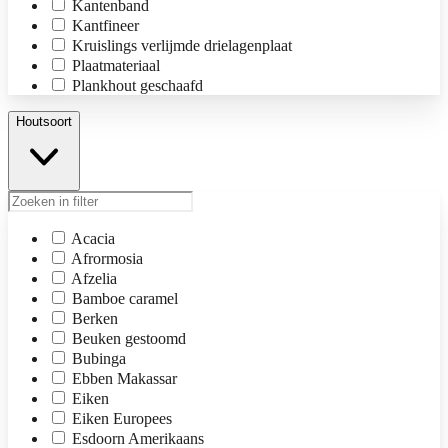
Kantenband
Kantfineer
Kruislings verlijmde drielagenplaat
Plaatmateriaal
Plankhout geschaafd
Houtsoort
Acacia
Afrormosia
Afzelia
Bamboe caramel
Berken
Beuken gestoomd
Bubinga
Ebben Makassar
Eiken
Eiken Europees
Esdoorn Amerikaans