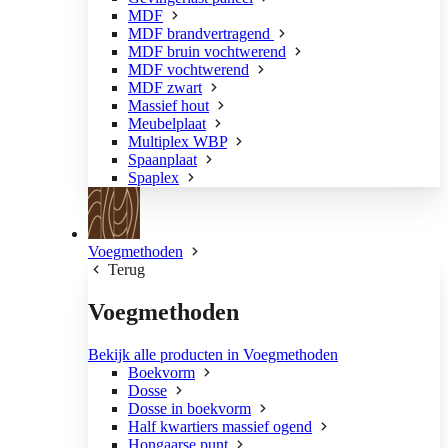
MDF
MDF brandvertragend
MDF bruin vochtwerend
MDF vochtwerend
MDF zwart
Massief hout
Meubelplaat
Multiplex WBP
Spaanplaat
Spaplex
Voegmethoden
Terug
Voegmethoden
Bekijk alle producten in Voegmethoden
Boekvorm
Dosse
Dosse in boekvorm
Half kwartiers massief ogend
Hongaarse punt