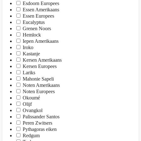
Esdoorn Europees
Essen Amerikaans
Essen Europees
Eucalyptus
Grenen Noors
Hemlock
Iepen Amerikaans
Iroko
Kastanje
Kersen Amerikaans
Kersen Europees
Lariks
Mahonie Sapeli
Noten Amerikaans
Noten Europees
Okoumé
Olijf
Ovangkol
Palissander Santos
Peren Zwitsers
Pythagoras eiken
Redgum