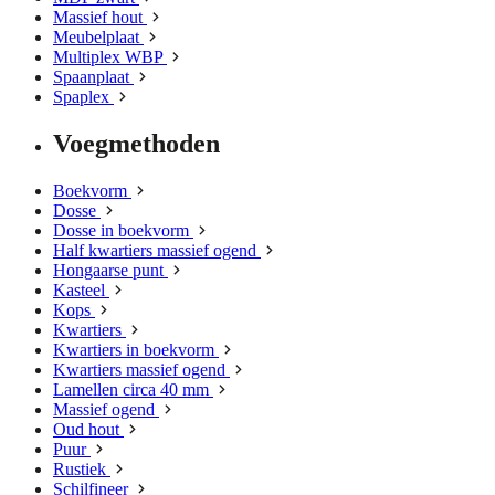
Massief hout
Meubelplaat
Multiplex WBP
Spaanplaat
Spaplex
Voegmethoden
Boekvorm
Dosse
Dosse in boekvorm
Half kwartiers massief ogend
Hongaarse punt
Kasteel
Kops
Kwartiers
Kwartiers in boekvorm
Kwartiers massief ogend
Lamellen circa 40 mm
Massief ogend
Oud hout
Puur
Rustiek
Schilfineer