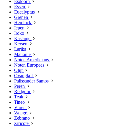
Esdoorn
Essen
Eucalyptus
Grenen
Hemlock
Iepen
Iroko
Kastanje
Kersen
Lariks
Mahonie
Noten Amerikaans
Noten Europees
Olijf
Ovangkol
Palissander Santos
Peren
Redgum
Teak
Tineo
Vuren
Wengé
Zebrano
Ziricote