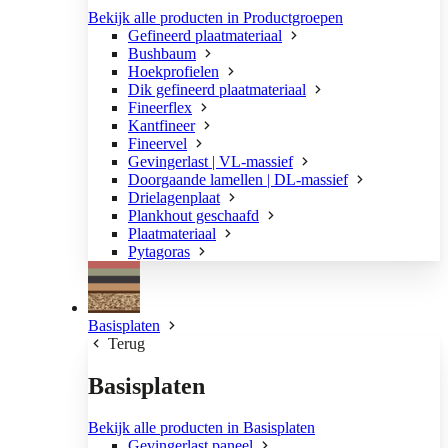
Bekijk alle producten in Productgroepen
Gefineerd plaatmateriaal
Bushbaum
Hoekprofielen
Dik gefineerd plaatmateriaal
Fineerflex
Kantfineer
Fineervel
Gevingerlast | VL-massief
Doorgaande lamellen | DL-massief
Drielagenplaat
Plankhout geschaafd
Plaatmateriaal
Pytagoras
Basisplaten
Terug
Basisplaten
Bekijk alle producten in Basisplaten
Gevingerlast paneel