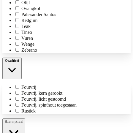
Olijf
Ovangkol
Palissander Santos
Redgum
Teak
Tineo
Vuren
Wenge
Zebrano
Kwaliteit
Foutvrij
Foutvrij, kern gerookt
Foutvrij, licht gestoomd
Foutvrij, spinthout toegestaan
Rustiek
Basisplaat