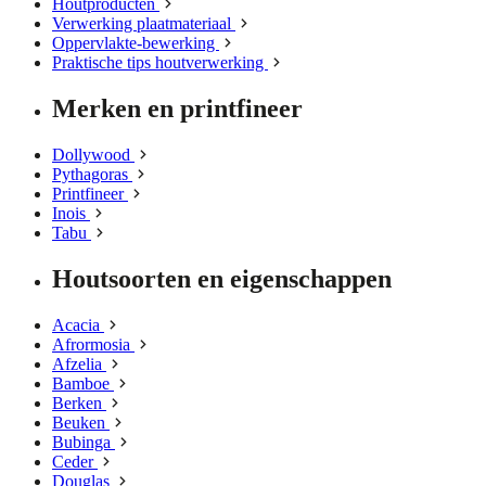
Houtproducten
Verwerking plaatmateriaal
Oppervlakte-bewerking
Praktische tips houtverwerking
Merken en printfineer
Dollywood
Pythagoras
Printfineer
Inois
Tabu
Houtsoorten en eigenschappen
Acacia
Afrormosia
Afzelia
Bamboe
Berken
Beuken
Bubinga
Ceder
Douglas