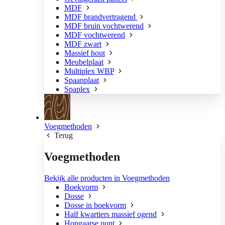
MDF
MDF brandvertragend
MDF bruin vochtwerend
MDF vochtwerend
MDF zwart
Massief hout
Meubelplaat
Multiplex WBP
Spaanplaat
Spaplex
Voegmethoden
Terug
Voegmethoden
Bekijk alle producten in Voegmethoden
Boekvorm
Dosse
Dosse in boekvorm
Half kwartiers massief ogend
Hongaarse punt