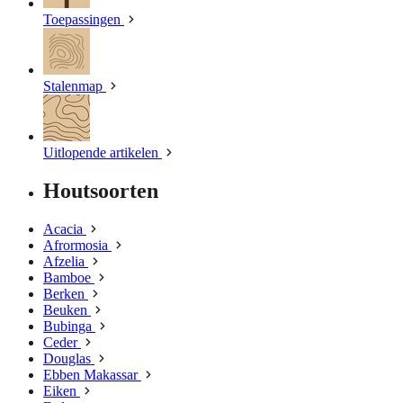
Toepassingen
Stalenmap
Uitlopende artikelen
Houtsoorten
Acacia
Afrormosia
Afzelia
Bamboe
Berken
Beuken
Bubinga
Ceder
Douglas
Ebben Makassar
Eiken