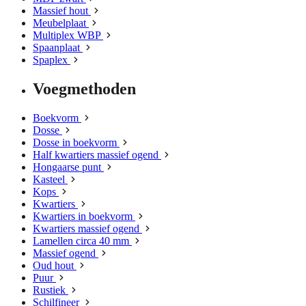
Massief hout
Meubelplaat
Multiplex WBP
Spaanplaat
Spaplex
Voegmethoden
Boekvorm
Dosse
Dosse in boekvorm
Half kwartiers massief ogend
Hongaarse punt
Kasteel
Kops
Kwartiers
Kwartiers in boekvorm
Kwartiers massief ogend
Lamellen circa 40 mm
Massief ogend
Oud hout
Puur
Rustiek
Schilfineer