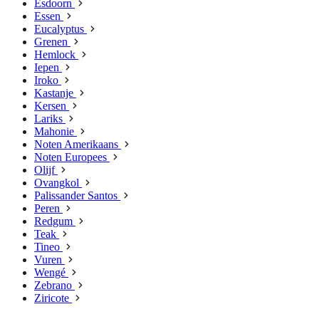
Esdoorn
Essen
Eucalyptus
Grenen
Hemlock
Iepen
Iroko
Kastanje
Kersen
Lariks
Mahonie
Noten Amerikaans
Noten Europees
Olijf
Ovangkol
Palissander Santos
Peren
Redgum
Teak
Tineo
Vuren
Wengé
Zebrano
Ziricote