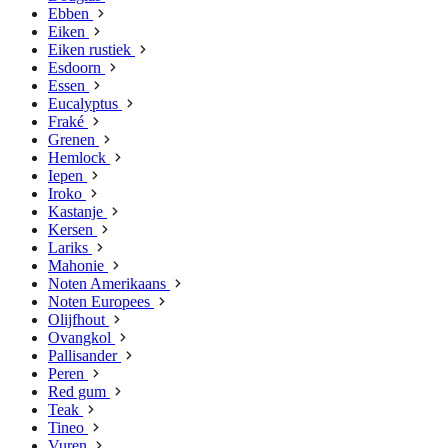
Ebben
Eiken
Eiken rustiek
Esdoorn
Essen
Eucalyptus
Fraké
Grenen
Hemlock
Iepen
Iroko
Kastanje
Kersen
Lariks
Mahonie
Noten Amerikaans
Noten Europees
Olijfhout
Ovangkol
Pallisander
Peren
Red gum
Teak
Tineo
Vuren