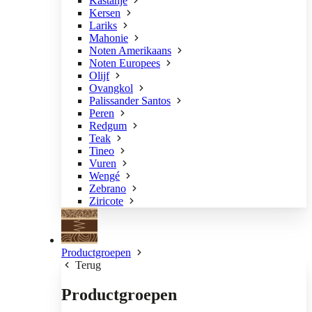
Kastanje
Kersen
Lariks
Mahonie
Noten Amerikaans
Noten Europees
Olijf
Ovangkol
Palissander Santos
Peren
Redgum
Teak
Tineo
Vuren
Wengé
Zebrano
Ziricote
Productgroepen
Terug
Productgroepen