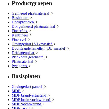
Productgroepen
Gefineerd plaatmateriaal
Bushbaum
Hoekprofielen
Dik gefineerd plaatmateriaal
Fineerflex
Kantfineer
Fineervel
Gevingerlast | VL-massief
Doorgaande lamellen | DL-massief
Drielagenplaat
Plankhout geschaafd
Plaatmateriaal
Pytagoras
Basisplaten
Gevingerlast paneel
MDF
MDF brandvertragend
MDF bruin vochtwerend
MDF vochtwerend
MDF zwart