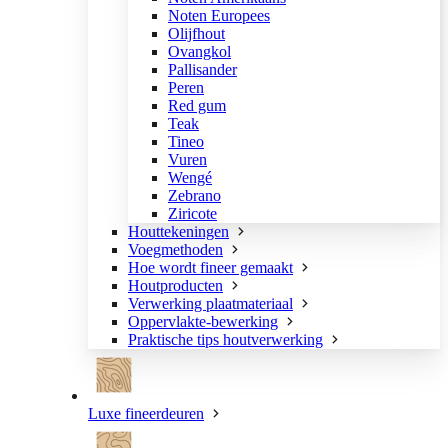
Noten Europees
Olijfhout
Ovangkol
Pallisander
Peren
Red gum
Teak
Tineo
Vuren
Wengé
Zebrano
Ziricote
Houttekeningen
Voegmethoden
Hoe wordt fineer gemaakt
Houtproducten
Verwerking plaatmateriaal
Oppervlakte-bewerking
Praktische tips houtverwerking
Luxe fineerdeuren