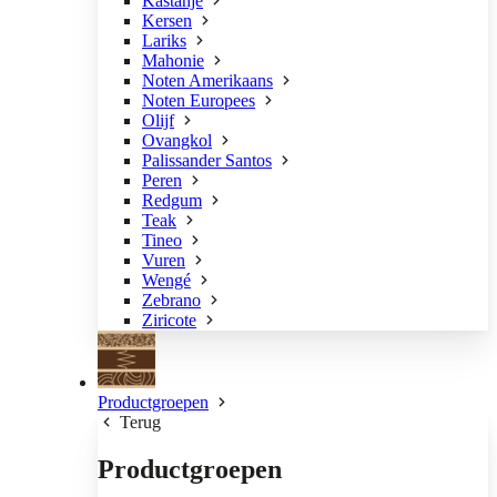
Kastanje
Kersen
Lariks
Mahonie
Noten Amerikaans
Noten Europees
Olijf
Ovangkol
Palissander Santos
Peren
Redgum
Teak
Tineo
Vuren
Wengé
Zebrano
Ziricote
Productgroepen
Terug
Productgroepen