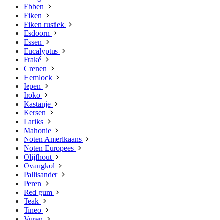
Ebben
Eiken
Eiken rustiek
Esdoorn
Essen
Eucalyptus
Fraké
Grenen
Hemlock
Iepen
Iroko
Kastanje
Kersen
Lariks
Mahonie
Noten Amerikaans
Noten Europees
Olijfhout
Ovangkol
Pallisander
Peren
Red gum
Teak
Tineo
Vuren