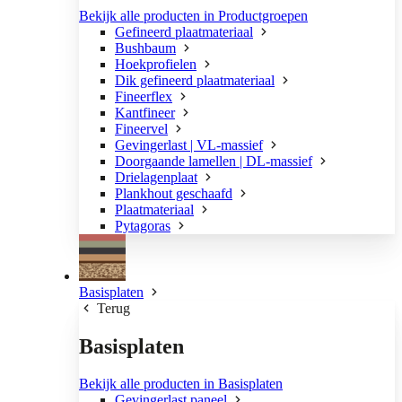
Bekijk alle producten in Productgroepen
Gefineerd plaatmateriaal
Bushbaum
Hoekprofielen
Dik gefineerd plaatmateriaal
Fineerflex
Kantfineer
Fineervel
Gevingerlast | VL-massief
Doorgaande lamellen | DL-massief
Drielagenplaat
Plankhout geschaafd
Plaatmateriaal
Pytagoras
Basisplaten
Terug
Basisplaten
Bekijk alle producten in Basisplaten
Gevingerlast paneel