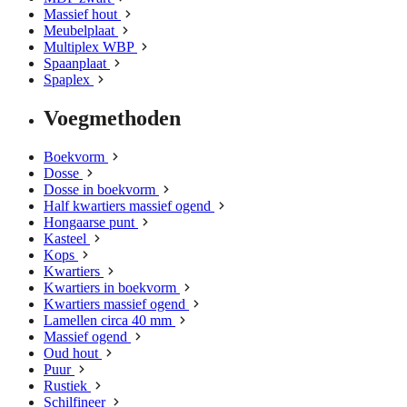
Massief hout
Meubelplaat
Multiplex WBP
Spaanplaat
Spaplex
Voegmethoden
Boekvorm
Dosse
Dosse in boekvorm
Half kwartiers massief ogend
Hongaarse punt
Kasteel
Kops
Kwartiers
Kwartiers in boekvorm
Kwartiers massief ogend
Lamellen circa 40 mm
Massief ogend
Oud hout
Puur
Rustiek
Schilfineer