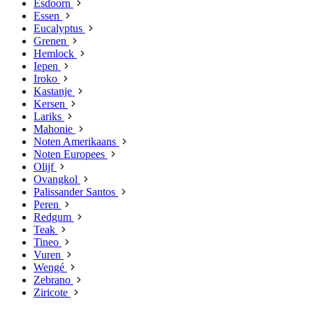
Esdoorn
Essen
Eucalyptus
Grenen
Hemlock
Iepen
Iroko
Kastanje
Kersen
Lariks
Mahonie
Noten Amerikaans
Noten Europees
Olijf
Ovangkol
Palissander Santos
Peren
Redgum
Teak
Tineo
Vuren
Wengé
Zebrano
Ziricote