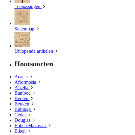
Toepassingen
Stalenmap
Uitlopende artikelen
Houtsoorten
Acacia
Afrormosia
Afzelia
Bamboe
Berken
Beuken
Bubinga
Ceder
Douglas
Ebben Makassar
Eiken