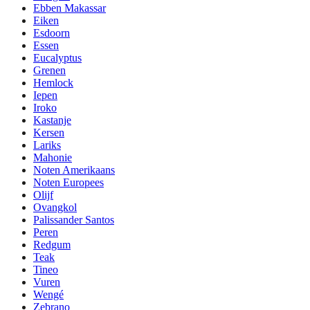
Ebben Makassar
Eiken
Esdoorn
Essen
Eucalyptus
Grenen
Hemlock
Iepen
Iroko
Kastanje
Kersen
Lariks
Mahonie
Noten Amerikaans
Noten Europees
Olijf
Ovangkol
Palissander Santos
Peren
Redgum
Teak
Tineo
Vuren
Wengé
Zebrano