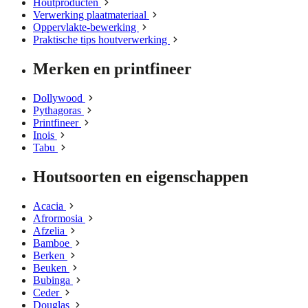
Houtproducten
Verwerking plaatmateriaal
Oppervlakte-bewerking
Praktische tips houtverwerking
Merken en printfineer
Dollywood
Pythagoras
Printfineer
Inois
Tabu
Houtsoorten en eigenschappen
Acacia
Afrormosia
Afzelia
Bamboe
Berken
Beuken
Bubinga
Ceder
Douglas