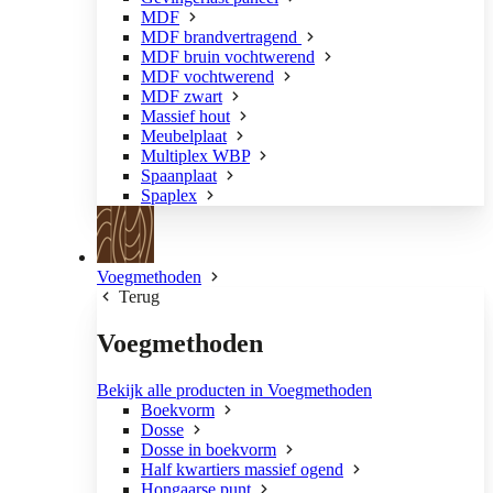
MDF
MDF brandvertragend
MDF bruin vochtwerend
MDF vochtwerend
MDF zwart
Massief hout
Meubelplaat
Multiplex WBP
Spaanplaat
Spaplex
Voegmethoden
Terug
Voegmethoden
Bekijk alle producten in Voegmethoden
Boekvorm
Dosse
Dosse in boekvorm
Half kwartiers massief ogend
Hongaarse punt