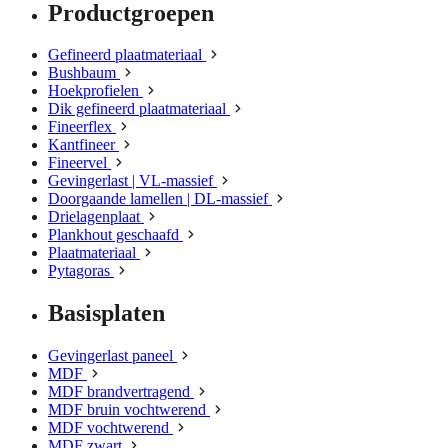
Productgroepen
Gefineerd plaatmateriaal
Bushbaum
Hoekprofielen
Dik gefineerd plaatmateriaal
Fineerflex
Kantfineer
Fineervel
Gevingerlast | VL-massief
Doorgaande lamellen | DL-massief
Drielagenplaat
Plankhout geschaafd
Plaatmateriaal
Pytagoras
Basisplaten
Gevingerlast paneel
MDF
MDF brandvertragend
MDF bruin vochtwerend
MDF vochtwerend
MDF zwart