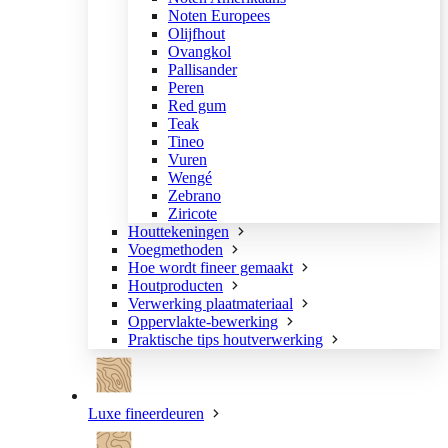
Noten Europees
Olijfhout
Ovangkol
Pallisander
Peren
Red gum
Teak
Tineo
Vuren
Wengé
Zebrano
Ziricote
Houttekeningen
Voegmethoden
Hoe wordt fineer gemaakt
Houtproducten
Verwerking plaatmateriaal
Oppervlakte-bewerking
Praktische tips houtverwerking
Luxe fineerdeuren