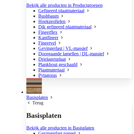
Bekijk alle producten in Productgroepen
Gefineerd plaatmateriaal
Bushbaum
Hoekprofielen
Dik gefineerd plaatmateriaal
Fineerflex
Kantfineer
Fineervel
Gevingerlast | VL-massief
Doorgaande lamellen | DL-massief
Drielagenplaat
Plankhout geschaafd
Plaatmateriaal
Pytagoras
Basisplaten
Terug
Basisplaten
Bekijk alle producten in Basisplaten
Gevingerlast paneel