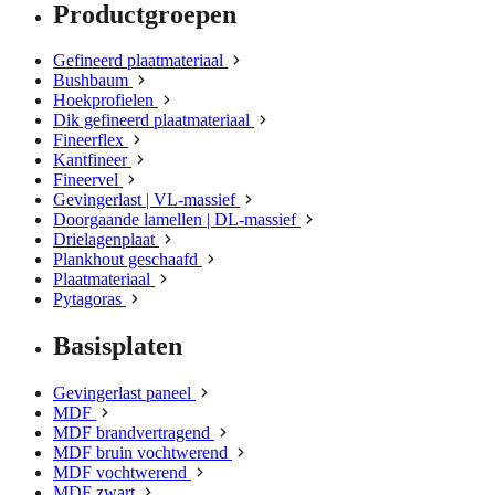
Productgroepen
Gefineerd plaatmateriaal
Bushbaum
Hoekprofielen
Dik gefineerd plaatmateriaal
Fineerflex
Kantfineer
Fineervel
Gevingerlast | VL-massief
Doorgaande lamellen | DL-massief
Drielagenplaat
Plankhout geschaafd
Plaatmateriaal
Pytagoras
Basisplaten
Gevingerlast paneel
MDF
MDF brandvertragend
MDF bruin vochtwerend
MDF vochtwerend
MDF zwart