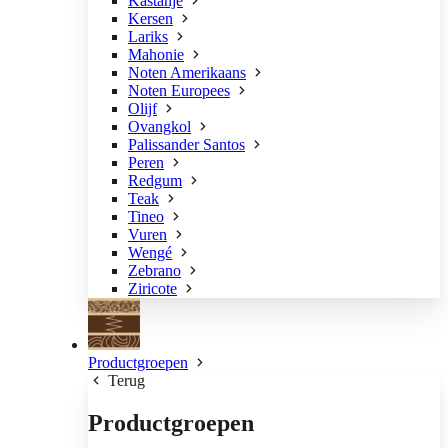
Kastanje
Kersen
Lariks
Mahonie
Noten Amerikaans
Noten Europees
Olijf
Ovangkol
Palissander Santos
Peren
Redgum
Teak
Tineo
Vuren
Wengé
Zebrano
Ziricote
Productgroepen
Terug
Productgroepen