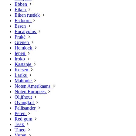
Ebben
Eiken
Eiken rustiek
Esdoorn
Essen
Eucalyptus
Fraké
Grenen
Hemlock
Iepen
Iroko
Kastanje
Kersen
Lariks
Mahonie
Noten Amerikaans
Noten Europees
Olijfhout
Ovangkol
Pallisander
Peren
Red gum
Teak
Tineo
Vuren