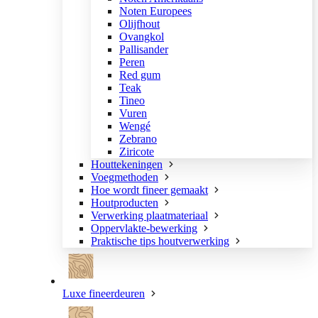
Noten Europees
Olijfhout
Ovangkol
Pallisander
Peren
Red gum
Teak
Tineo
Vuren
Wengé
Zebrano
Ziricote
Houttekeningen
Voegmethoden
Hoe wordt fineer gemaakt
Houtproducten
Verwerking plaatmateriaal
Oppervlakte-bewerking
Praktische tips houtverwerking
Luxe fineerdeuren