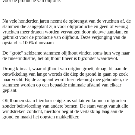
voor de productie van olijfolie.
Na vele honderden jaren neemt de opbrengst van de vruchten af, de
stammen die aangeplant zijn voor olijfproductie en geen of weinig
vruchten meer dragen worden vervangen door nieuwe aanplant en
gebruikt voor de productie van olijfhout. Deze verjonging van de
opstand is 100% duurzaam.
De “grote” zeldzame stammen olijfhout vinden soms hun weg naar
de fineerindustrie, het olijfhout fineer is bijzonder waardevol.
Droog klimaat, waar olijfhout van origine groeit, draagt bij aan de
ontwikkeling van lange wortels die diep de grond in gaan op zoek
naar vocht. Bij de aanplant wordt hier rekening mee gehouden, de
stammen worden op een bepaalde minimale afstand van elkaar
geplant.
Olijfbomen staan hierdoor enigszins solitair en kunnen uitgroeien
zonder beïnvloeding van andere bomen. De stam vangt vanuit alle
windstreken zonlicht, hierdoor begint de vertakking laag aan de
grond en maakt het oogsten makkelijker.