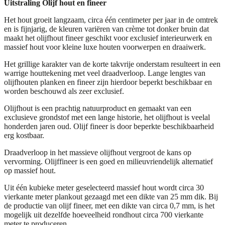
Uitstraling Olijf hout en fineer
Het hout groeit langzaam, circa één centimeter per jaar in de omtrek
en is fijnjarig, de kleuren variëren van crème tot donker bruin dat
maakt het olijfhout fineer geschikt voor exclusief interieurwerk en
massief hout voor kleine luxe houten voorwerpen en draaiwerk.
Het grillige karakter van de korte takvrije onderstam resulteert in een
warrige houttekening met veel draadverloop. Lange lengtes van
olijfhouten planken en fineer zijn hierdoor beperkt beschikbaar en
worden beschouwd als zeer exclusief.
Olijfhout is een prachtig natuurproduct en gemaakt van een
exclusieve grondstof met een lange historie, het olijfhout is veelal
honderden jaren oud. Olijf fineer is door beperkte beschikbaarheid
erg kostbaar.
Draadverloop in het massieve olijfhout vergroot de kans op
vervorming. Olijffineer is een goed en milieuvriendelijk alternatief
op massief hout.
Uit één kubieke meter geselecteerd massief hout wordt circa 30
vierkante meter plankout gezaagd met een dikte van 25 mm dik. Bij
de productie van olijf fineer, met een dikte van circa 0,7 mm, is het
mogelijk uit dezelfde hoeveelheid rondhout circa 700 vierkante
meter te produceren.