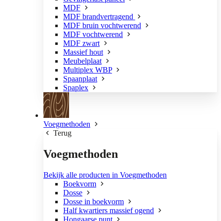
MDF
MDF brandvertragend
MDF bruin vochtwerend
MDF vochtwerend
MDF zwart
Massief hout
Meubelplaat
Multiplex WBP
Spaanplaat
Spaplex
Voegmethoden
Terug
Voegmethoden
Bekijk alle producten in Voegmethoden
Boekvorm
Dosse
Dosse in boekvorm
Half kwartiers massief ogend
Hongaarse punt