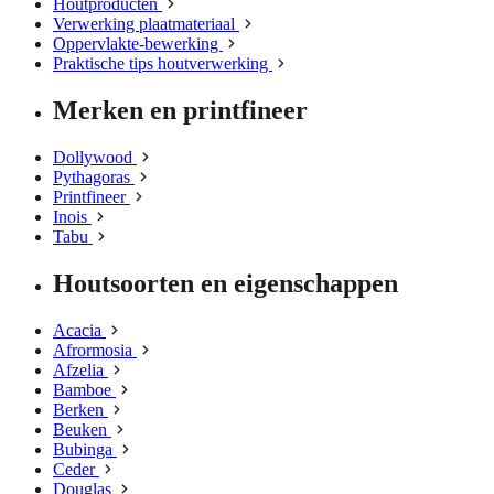
Houtproducten
Verwerking plaatmateriaal
Oppervlakte-bewerking
Praktische tips houtverwerking
Merken en printfineer
Dollywood
Pythagoras
Printfineer
Inois
Tabu
Houtsoorten en eigenschappen
Acacia
Afrormosia
Afzelia
Bamboe
Berken
Beuken
Bubinga
Ceder
Douglas