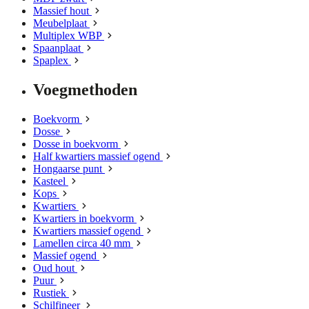
Massief hout
Meubelplaat
Multiplex WBP
Spaanplaat
Spaplex
Voegmethoden
Boekvorm
Dosse
Dosse in boekvorm
Half kwartiers massief ogend
Hongaarse punt
Kasteel
Kops
Kwartiers
Kwartiers in boekvorm
Kwartiers massief ogend
Lamellen circa 40 mm
Massief ogend
Oud hout
Puur
Rustiek
Schilfineer