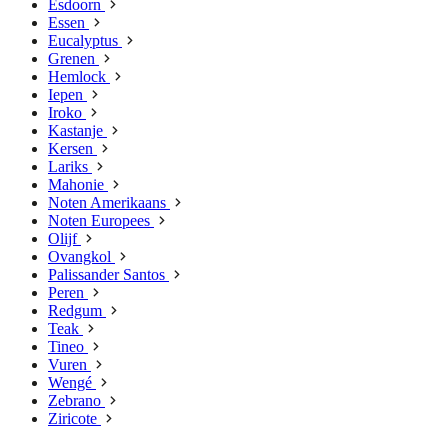
Esdoorn
Essen
Eucalyptus
Grenen
Hemlock
Iepen
Iroko
Kastanje
Kersen
Lariks
Mahonie
Noten Amerikaans
Noten Europees
Olijf
Ovangkol
Palissander Santos
Peren
Redgum
Teak
Tineo
Vuren
Wengé
Zebrano
Ziricote