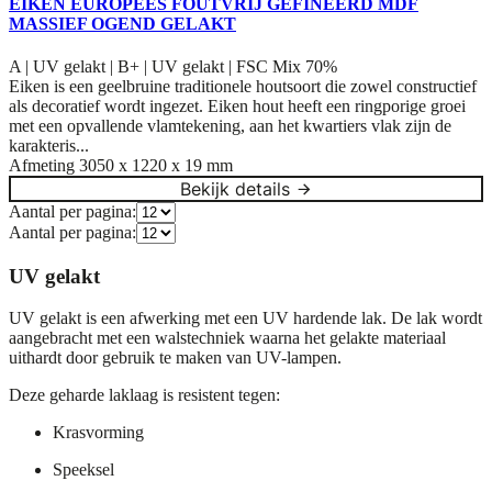
EIKEN EUROPEES FOUTVRIJ GEFINEERD MDF
MASSIEF OGEND GELAKT
A | UV gelakt | B+ | UV gelakt | FSC Mix 70%
Eiken is een geelbruine traditionele houtsoort die zowel constructief
als decoratief wordt ingezet. Eiken hout heeft een ringporige groei
met een opvallende vlamtekening, aan het kwartiers vlak zijn de
karakteris...
Afmeting
3050 x 1220 x 19 mm
Bekijk details
Aantal per pagina:
Aantal per pagina:
UV gelakt
UV gelakt is een afwerking
met
een UV hardende lak.
De lak wordt
aangebracht
met een
walstechniek
waarna het gelakte materiaal
uithardt
door gebruik te maken van
UV-lampen
.
Deze geharde laklaag is resistent tegen:
Krasvorming
Speeksel