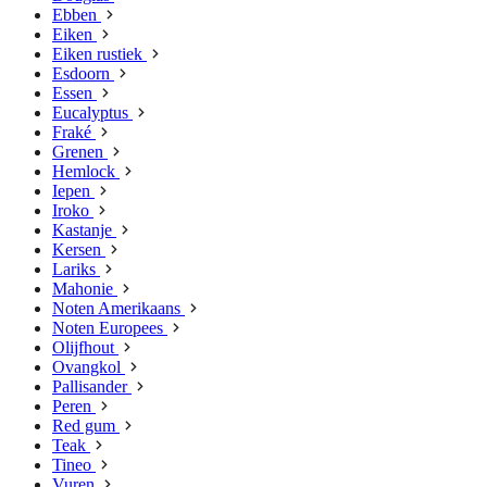
Ebben
Eiken
Eiken rustiek
Esdoorn
Essen
Eucalyptus
Fraké
Grenen
Hemlock
Iepen
Iroko
Kastanje
Kersen
Lariks
Mahonie
Noten Amerikaans
Noten Europees
Olijfhout
Ovangkol
Pallisander
Peren
Red gum
Teak
Tineo
Vuren