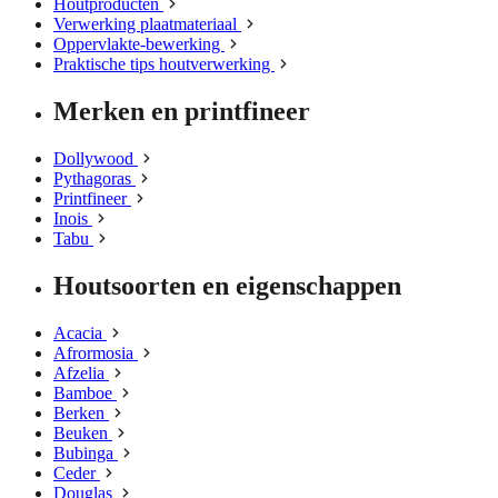
Houtproducten
Verwerking plaatmateriaal
Oppervlakte-bewerking
Praktische tips houtverwerking
Merken en printfineer
Dollywood
Pythagoras
Printfineer
Inois
Tabu
Houtsoorten en eigenschappen
Acacia
Afrormosia
Afzelia
Bamboe
Berken
Beuken
Bubinga
Ceder
Douglas