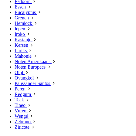
Esdoorn
Essen
Eucalyptus
Grenen
Hemlock
Iepen
Iroko
Kastanje
Kersen
Lariks
Mahonie
Noten Amerikaans
Noten Europees
Olijf
Ovangkol
Palissander Santos
Peren
Redgum
Teak
Tineo
Vuren
Wengé
Zebrano
Ziricote