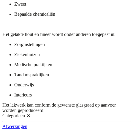
Zweet
Bepaalde chemicaliën
Het gelakte
hout en fineer
wordt onder anderen toegepast in:
Zorginste
llingen
Z
iekenhuizen
Medische praktijken
Tandartsprak
tijken
O
nderwijs
I
nterie
urs
Het lakwerk kan conform de
gewenste glasgraad op aanvoer
worden geproduceerd.
Categorieën
Afwerkingen