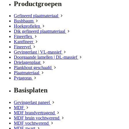
Productgroepen
Gefineerd plaatmateriaal
Bushbaum
Hoekprofielen
Dik gefineerd plaatmateriaal
Fineerflex
Kantfineer
Fineervel
Gevingerlast | VL-massief
Doorgaande lamellen | DL-massief
Drielagenplaat
Plankhout geschaafd
Plaatmateriaal
Pytagoras
Basisplaten
Gevingerlast paneel
MDF
MDF brandvertragend
MDF bruin vochtwerend
MDF vochtwerend
MDF zwart