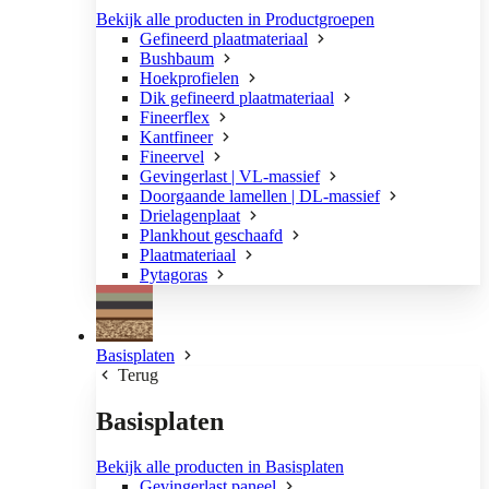
Bekijk alle producten in Productgroepen
Gefineerd plaatmateriaal
Bushbaum
Hoekprofielen
Dik gefineerd plaatmateriaal
Fineerflex
Kantfineer
Fineervel
Gevingerlast | VL-massief
Doorgaande lamellen | DL-massief
Drielagenplaat
Plankhout geschaafd
Plaatmateriaal
Pytagoras
Basisplaten
Terug
Basisplaten
Bekijk alle producten in Basisplaten
Gevingerlast paneel