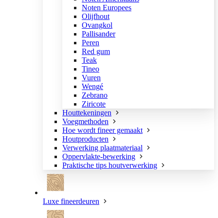
Noten Europees
Olijfhout
Ovangkol
Pallisander
Peren
Red gum
Teak
Tineo
Vuren
Wengé
Zebrano
Ziricote
Houttekeningen
Voegmethoden
Hoe wordt fineer gemaakt
Houtproducten
Verwerking plaatmateriaal
Oppervlakte-bewerking
Praktische tips houtverwerking
Luxe fineerdeuren