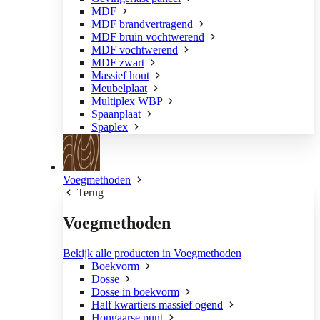
MDF
MDF brandvertragend
MDF bruin vochtwerend
MDF vochtwerend
MDF zwart
Massief hout
Meubelplaat
Multiplex WBP
Spaanplaat
Spaplex
Voegmethoden
Terug
Voegmethoden
Bekijk alle producten in Voegmethoden
Boekvorm
Dosse
Dosse in boekvorm
Half kwartiers massief ogend
Hongaarse punt