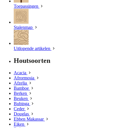
Toepassingen
Stalenmap
Uitlopende artikelen
Houtsoorten
Acacia
Afrormosia
Afzelia
Bamboe
Berken
Beuken
Bubinga
Ceder
Douglas
Ebben Makassar
Eiken