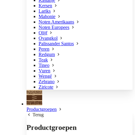
Kastanje
Kersen
Lariks
Mahonie
Noten Amerikaans
Noten Europees
Olijf
Ovangkol
Palissander Santos
Peren
Redgum
Teak
Tineo
Vuren
Wengé
Zebrano
Ziricote
Productgroepen
Terug
Productgroepen