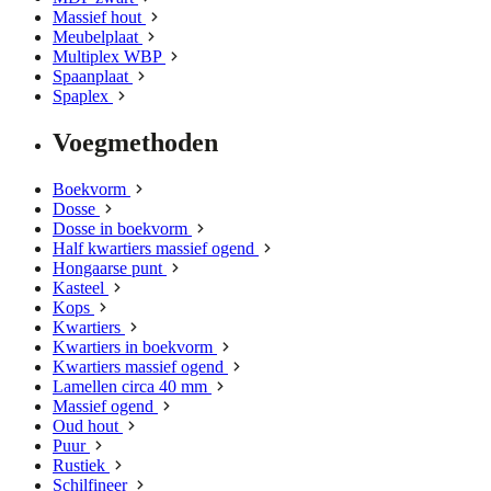
Massief hout
Meubelplaat
Multiplex WBP
Spaanplaat
Spaplex
Voegmethoden
Boekvorm
Dosse
Dosse in boekvorm
Half kwartiers massief ogend
Hongaarse punt
Kasteel
Kops
Kwartiers
Kwartiers in boekvorm
Kwartiers massief ogend
Lamellen circa 40 mm
Massief ogend
Oud hout
Puur
Rustiek
Schilfineer