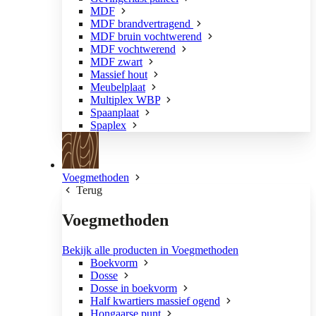
MDF
MDF brandvertragend
MDF bruin vochtwerend
MDF vochtwerend
MDF zwart
Massief hout
Meubelplaat
Multiplex WBP
Spaanplaat
Spaplex
Voegmethoden
Terug
Voegmethoden
Bekijk alle producten in Voegmethoden
Boekvorm
Dosse
Dosse in boekvorm
Half kwartiers massief ogend
Hongaarse punt