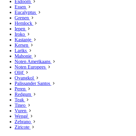
Esdoorn
Essen
Eucalyptus
Grenen
Hemlock
Iepen
Iroko
Kastanje
Kersen
Lariks
Mahonie
Noten Amerikaans
Noten Europees
Olijf
Ovangkol
Palissander Santos
Peren
Redgum
Teak
Tineo
Vuren
Wengé
Zebrano
Ziricote