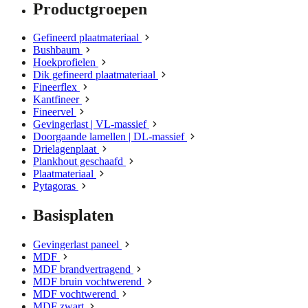
Productgroepen
Gefineerd plaatmateriaal
Bushbaum
Hoekprofielen
Dik gefineerd plaatmateriaal
Fineerflex
Kantfineer
Fineervel
Gevingerlast | VL-massief
Doorgaande lamellen | DL-massief
Drielagenplaat
Plankhout geschaafd
Plaatmateriaal
Pytagoras
Basisplaten
Gevingerlast paneel
MDF
MDF brandvertragend
MDF bruin vochtwerend
MDF vochtwerend
MDF zwart