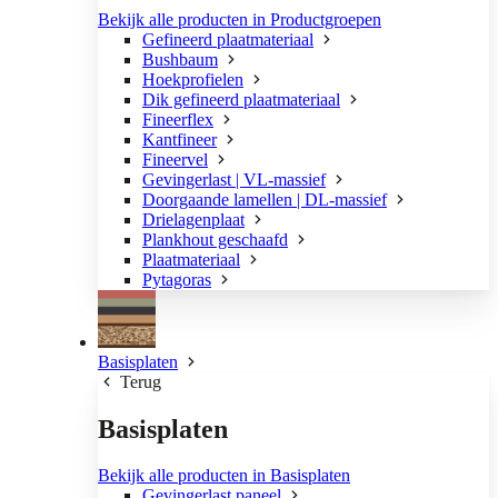
Bekijk alle producten in Productgroepen
Gefineerd plaatmateriaal
Bushbaum
Hoekprofielen
Dik gefineerd plaatmateriaal
Fineerflex
Kantfineer
Fineervel
Gevingerlast | VL-massief
Doorgaande lamellen | DL-massief
Drielagenplaat
Plankhout geschaafd
Plaatmateriaal
Pytagoras
Basisplaten
Terug
Basisplaten
Bekijk alle producten in Basisplaten
Gevingerlast paneel