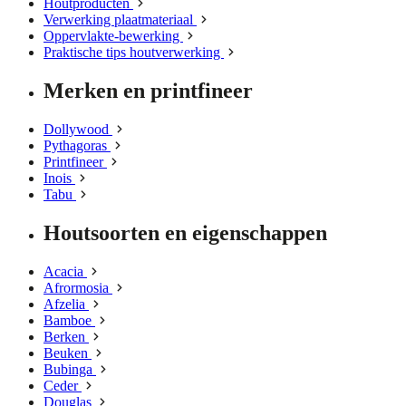
Houtproducten
Verwerking plaatmateriaal
Oppervlakte-bewerking
Praktische tips houtverwerking
Merken en printfineer
Dollywood
Pythagoras
Printfineer
Inois
Tabu
Houtsoorten en eigenschappen
Acacia
Afrormosia
Afzelia
Bamboe
Berken
Beuken
Bubinga
Ceder
Douglas