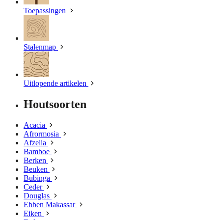
Toepassingen
Stalenmap
Uitlopende artikelen
Houtsoorten
Acacia
Afrormosia
Afzelia
Bamboe
Berken
Beuken
Bubinga
Ceder
Douglas
Ebben Makassar
Eiken