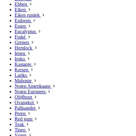
Ebben
Eiken
Eiken rustiek
Esdoorn
Essen
Eucalyptus
Fraké
Grenen
Hemlock
Iepen
Iroko
Kastanje
Kersen
Lariks
Mahonie
Noten Amerikaans
Noten Europees
Olijfhout
Ovangkol
Pallisander
Peren
Red gum
Teak
Tineo
Vuren