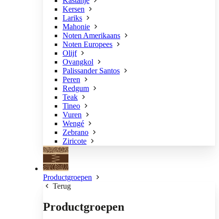
Kastanje
Kersen
Lariks
Mahonie
Noten Amerikaans
Noten Europees
Olijf
Ovangkol
Palissander Santos
Peren
Redgum
Teak
Tineo
Vuren
Wengé
Zebrano
Ziricote
Productgroepen
Terug
Productgroepen