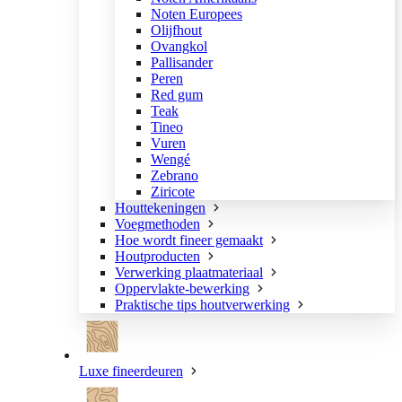
Noten Europees
Olijfhout
Ovangkol
Pallisander
Peren
Red gum
Teak
Tineo
Vuren
Wengé
Zebrano
Ziricote
Houttekeningen
Voegmethoden
Hoe wordt fineer gemaakt
Houtproducten
Verwerking plaatmateriaal
Oppervlakte-bewerking
Praktische tips houtverwerking
Luxe fineerdeuren