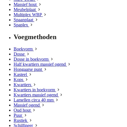
Massief hout
Meubelplaat
Multiplex WBP
Spaanplaat
Spaplex
Voegmethoden
Boekvorm
Dosse
Dosse in boekvorm
Half kwartiers massief ogend
Hongaarse punt
Kasteel
Kops
Kwartiers
Kwartiers in boekvorm
Kwartiers massief ogend
Lamellen circa 40 mm
Massief ogend
Oud hout
Puur
Rustiek
Schilfineer