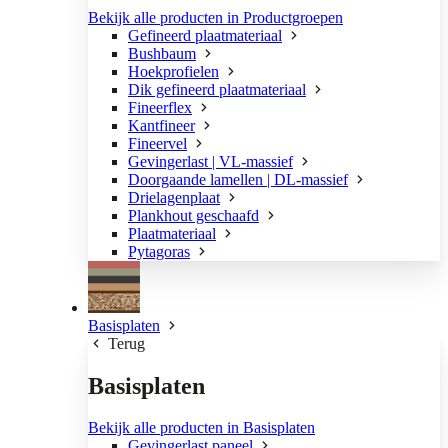
Bekijk alle producten in Productgroepen
Gefineerd plaatmateriaal
Bushbaum
Hoekprofielen
Dik gefineerd plaatmateriaal
Fineerflex
Kantfineer
Fineervel
Gevingerlast | VL-massief
Doorgaande lamellen | DL-massief
Drielagenplaat
Plankhout geschaafd
Plaatmateriaal
Pytagoras
Basisplaten
Terug
Basisplaten
Bekijk alle producten in Basisplaten
Gevingerlast paneel