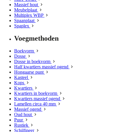
Massief hout
Meubelplaat
Multiplex WBP
Spaanplaat
Spaplex
Voegmethoden
Boekvorm
Dosse
Dosse in boekvorm
Half kwartiers massief ogend
Hongaarse punt
Kasteel
Kops
Kwartiers
Kwartiers in boekvorm
Kwartiers massief ogend
Lamellen circa 40 mm
Massief ogend
Oud hout
Puur
Rustiek
Schilfineer