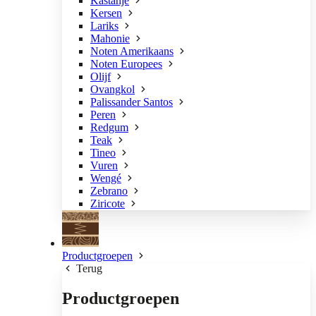
Kastanje
Kersen
Lariks
Mahonie
Noten Amerikaans
Noten Europees
Olijf
Ovangkol
Palissander Santos
Peren
Redgum
Teak
Tineo
Vuren
Wengé
Zebrano
Ziricote
Productgroepen
Terug
Productgroepen