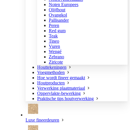
Noten Europees
Olijfhout
Ovangkol
Pallisander
Peren
Red gum
Teak
Tineo
Vuren
Wengé
Zebrano
Ziricote
Houttekeningen
Voegmethoden
Hoe wordt fineer gemaakt
Houtproducten
Verwerking plaatmateriaal
Oppervlakte-bewerking
Praktische tips houtverwerking
Luxe fineerdeuren