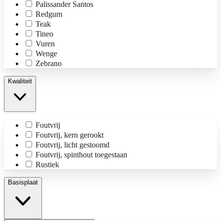
Palissander Santos
Redgum
Teak
Tineo
Vuren
Wenge
Zebrano
Kwaliteit
Foutvrij
Foutvrij, kern gerookt
Foutvrij, licht gestoomd
Foutvrij, spinthout toegestaan
Rustiek
Basisplaat