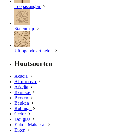
Toepassingen
Stalenmap
Uitlopende artikelen
Houtsoorten
Acacia
Afrormosia
Afzelia
Bamboe
Berken
Beuken
Bubinga
Ceder
Douglas
Ebben Makassar
Eiken