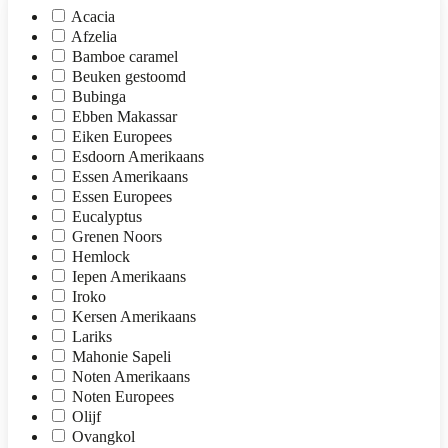
Acacia
Afzelia
Bamboe caramel
Beuken gestoomd
Bubinga
Ebben Makassar
Eiken Europees
Esdoorn Amerikaans
Essen Amerikaans
Essen Europees
Eucalyptus
Grenen Noors
Hemlock
Iepen Amerikaans
Iroko
Kersen Amerikaans
Lariks
Mahonie Sapeli
Noten Amerikaans
Noten Europees
Olijf
Ovangkol