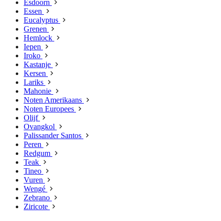
Esdoorn
Essen
Eucalyptus
Grenen
Hemlock
Iepen
Iroko
Kastanje
Kersen
Lariks
Mahonie
Noten Amerikaans
Noten Europees
Olijf
Ovangkol
Palissander Santos
Peren
Redgum
Teak
Tineo
Vuren
Wengé
Zebrano
Ziricote