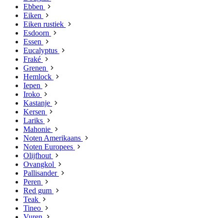
Ebben
Eiken
Eiken rustiek
Esdoorn
Essen
Eucalyptus
Fraké
Grenen
Hemlock
Iepen
Iroko
Kastanje
Kersen
Lariks
Mahonie
Noten Amerikaans
Noten Europees
Olijfhout
Ovangkol
Pallisander
Peren
Red gum
Teak
Tineo
Vuren