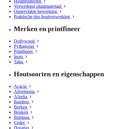
Houtproducten
Verwerking plaatmateriaal
Oppervlakte-bewerking
Praktische tips houtverwerking
Merken en printfineer
Dollywood
Pythagoras
Printfineer
Inois
Tabu
Houtsoorten en eigenschappen
Acacia
Afrormosia
Afzelia
Bamboe
Berken
Beuken
Bubinga
Ceder
Douglas