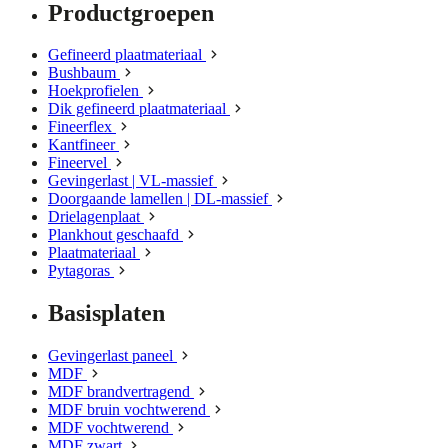
Productgroepen
Gefineerd plaatmateriaal
Bushbaum
Hoekprofielen
Dik gefineerd plaatmateriaal
Fineerflex
Kantfineer
Fineervel
Gevingerlast | VL-massief
Doorgaande lamellen | DL-massief
Drielagenplaat
Plankhout geschaafd
Plaatmateriaal
Pytagoras
Basisplaten
Gevingerlast paneel
MDF
MDF brandvertragend
MDF bruin vochtwerend
MDF vochtwerend
MDF zwart