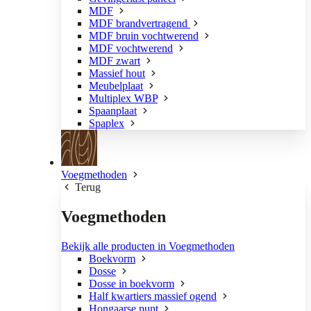
MDF
MDF brandvertragend
MDF bruin vochtwerend
MDF vochtwerend
MDF zwart
Massief hout
Meubelplaat
Multiplex WBP
Spaanplaat
Spaplex
Voegmethoden
Terug
Voegmethoden
Bekijk alle producten in Voegmethoden
Boekvorm
Dosse
Dosse in boekvorm
Half kwartiers massief ogend
Hongaarse punt