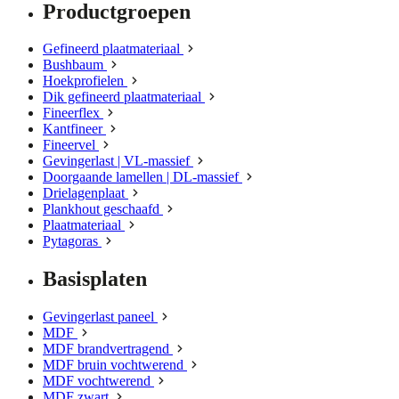
Productgroepen
Gefineerd plaatmateriaal
Bushbaum
Hoekprofielen
Dik gefineerd plaatmateriaal
Fineerflex
Kantfineer
Fineervel
Gevingerlast | VL-massief
Doorgaande lamellen | DL-massief
Drielagenplaat
Plankhout geschaafd
Plaatmateriaal
Pytagoras
Basisplaten
Gevingerlast paneel
MDF
MDF brandvertragend
MDF bruin vochtwerend
MDF vochtwerend
MDF zwart