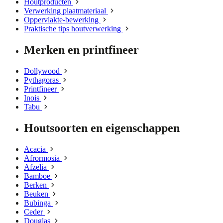
Houtproducten
Verwerking plaatmateriaal
Oppervlakte-bewerking
Praktische tips houtverwerking
Merken en printfineer
Dollywood
Pythagoras
Printfineer
Inois
Tabu
Houtsoorten en eigenschappen
Acacia
Afrormosia
Afzelia
Bamboe
Berken
Beuken
Bubinga
Ceder
Douglas