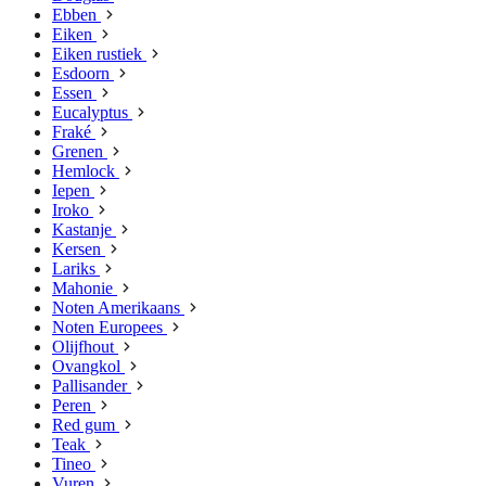
Ebben
Eiken
Eiken rustiek
Esdoorn
Essen
Eucalyptus
Fraké
Grenen
Hemlock
Iepen
Iroko
Kastanje
Kersen
Lariks
Mahonie
Noten Amerikaans
Noten Europees
Olijfhout
Ovangkol
Pallisander
Peren
Red gum
Teak
Tineo
Vuren