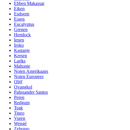
Ebben Makassar
Eiken
Esdoorn
Essen
Eucalyptus
Grenen
Hemlock
Iepen
Iroko
Kastanje
Kersen
Lariks
Mahonie
Noten Amerikaans
Noten Europees
Olijf
Ovangkol
Palissander Santos
Peren
Redgum
Teak
Tineo
Vuren
Wengé
Zebrano