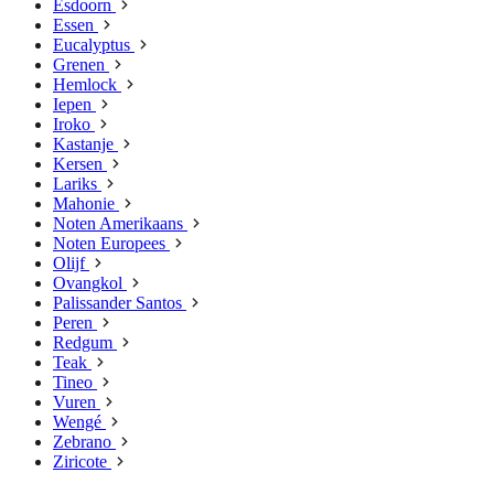
Esdoorn
Essen
Eucalyptus
Grenen
Hemlock
Iepen
Iroko
Kastanje
Kersen
Lariks
Mahonie
Noten Amerikaans
Noten Europees
Olijf
Ovangkol
Palissander Santos
Peren
Redgum
Teak
Tineo
Vuren
Wengé
Zebrano
Ziricote