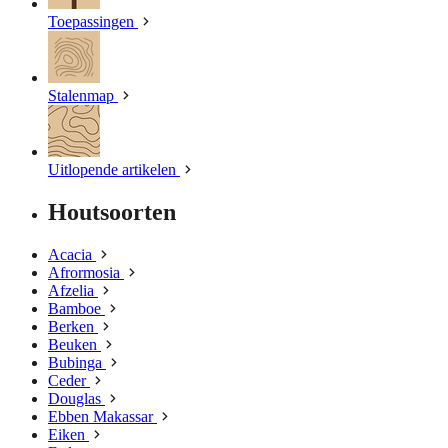
Toepassingen
Stalenmap
Uitlopende artikelen
Houtsoorten
Acacia
Afrormosia
Afzelia
Bamboe
Berken
Beuken
Bubinga
Ceder
Douglas
Ebben Makassar
Eiken