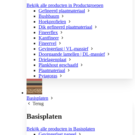
Bekijk alle producten in Productgroepen
Gefineerd plaatmateriaal
Bushbaum
Hoekprofielen
Dik gefineerd plaatmateriaal
Fineerflex
Kantfineer
Fineervel
Gevingerlast | VL-massief
Doorgaande lamellen | DL-massief
Drielagenplaat
Plankhout geschaafd
Plaatmateriaal
Pytagoras
Basisplaten
Terug
Basisplaten
Bekijk alle producten in Basisplaten
Gevingerlast paneel