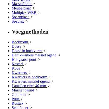
Massief hout
Meubelplaat
Multiplex WBP
Spaanplaat
Spaplex
Voegmethoden
Boekvorm
Dosse
Dosse in boekvorm
Half kwartiers massief ogend
Hongaarse punt
Kasteel
Kops
Kwartiers
Kwartiers in boekvorm
Kwartiers massief ogend
Lamellen circa 40 mm
Massief ogend
Oud hout
Puur
Rustiek
Schilfineer