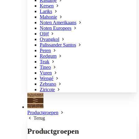
Kastanje
Kersen
Lariks
Mahonie
Noten Amerikaans
Noten Europees
Olijf
Ovangkol
Palissander Santos
Peren
Redgum
Teak
Tineo
Vuren
Wengé
Zebrano
Ziricote
Productgroepen
Terug
Productgroepen