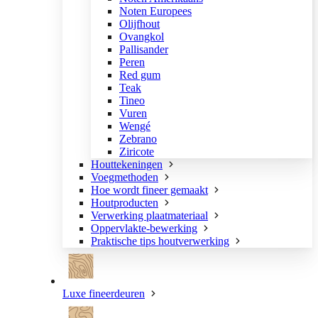
Noten Europees
Olijfhout
Ovangkol
Pallisander
Peren
Red gum
Teak
Tineo
Vuren
Wengé
Zebrano
Ziricote
Houttekeningen
Voegmethoden
Hoe wordt fineer gemaakt
Houtproducten
Verwerking plaatmateriaal
Oppervlakte-bewerking
Praktische tips houtverwerking
Luxe fineerdeuren