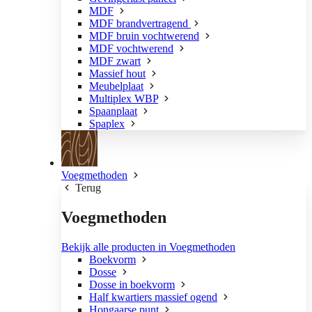
MDF
MDF brandvertragend
MDF bruin vochtwerend
MDF vochtwerend
MDF zwart
Massief hout
Meubelplaat
Multiplex WBP
Spaanplaat
Spaplex
Voegmethoden
Terug
Voegmethoden
Bekijk alle producten in Voegmethoden
Boekvorm
Dosse
Dosse in boekvorm
Half kwartiers massief ogend
Hongaarse punt