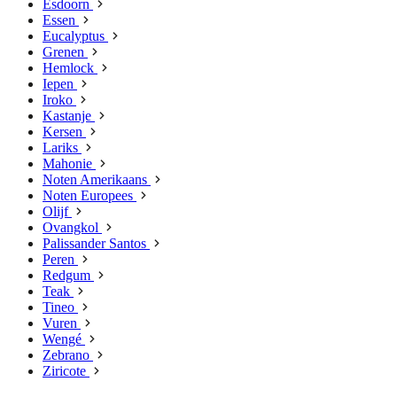
Esdoorn
Essen
Eucalyptus
Grenen
Hemlock
Iepen
Iroko
Kastanje
Kersen
Lariks
Mahonie
Noten Amerikaans
Noten Europees
Olijf
Ovangkol
Palissander Santos
Peren
Redgum
Teak
Tineo
Vuren
Wengé
Zebrano
Ziricote