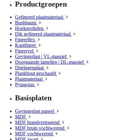
Productgroepen
Gefineerd plaatmateriaal
Bushbaum
Hoekprofielen
Dik gefineerd plaatmateriaal
Fineerflex
Kantfineer
Fineervel
Gevingerlast | VL-massief
Doorgaande lamellen | DL-massief
Drielagenplaat
Plankhout geschaafd
Plaatmateriaal
Pytagoras
Basisplaten
Gevingerlast paneel
MDF
MDF brandvertragend
MDF bruin vochtwerend
MDF vochtwerend
MDF zwart