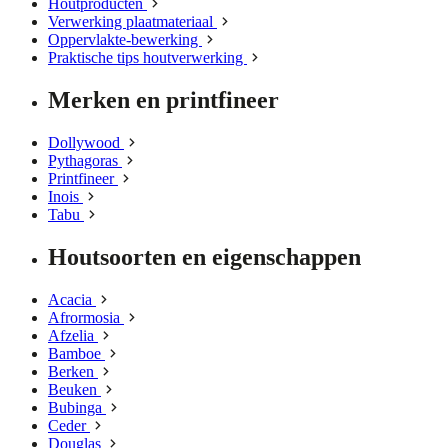
Houtproducten
Verwerking plaatmateriaal
Oppervlakte-bewerking
Praktische tips houtverwerking
Merken en printfineer
Dollywood
Pythagoras
Printfineer
Inois
Tabu
Houtsoorten en eigenschappen
Acacia
Afrormosia
Afzelia
Bamboe
Berken
Beuken
Bubinga
Ceder
Douglas