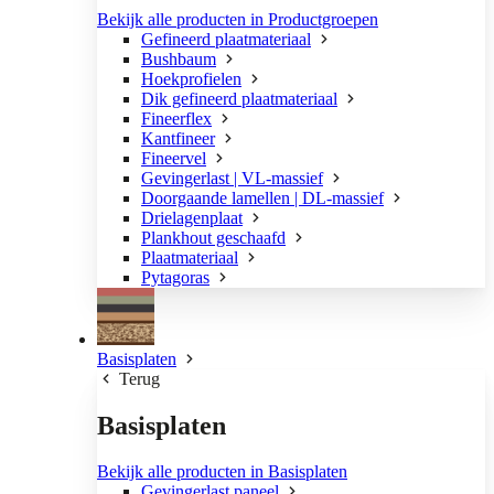
Bekijk alle producten in Productgroepen
Gefineerd plaatmateriaal
Bushbaum
Hoekprofielen
Dik gefineerd plaatmateriaal
Fineerflex
Kantfineer
Fineervel
Gevingerlast | VL-massief
Doorgaande lamellen | DL-massief
Drielagenplaat
Plankhout geschaafd
Plaatmateriaal
Pytagoras
Basisplaten
Terug
Basisplaten
Bekijk alle producten in Basisplaten
Gevingerlast paneel