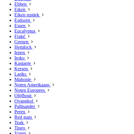
Ebben
Eiken
Eiken rustiek
Esdoorn
Essen
Eucalyptus
Fraké
Grenen
Hemlock
Iepen
Iroko
Kastanje
Kersen
Lariks
Mahonie
Noten Amerikaans
Noten Europees
Olijfhout
Ovangkol
Pallisander
Peren
Red gum
Teak
Tineo
Vuren