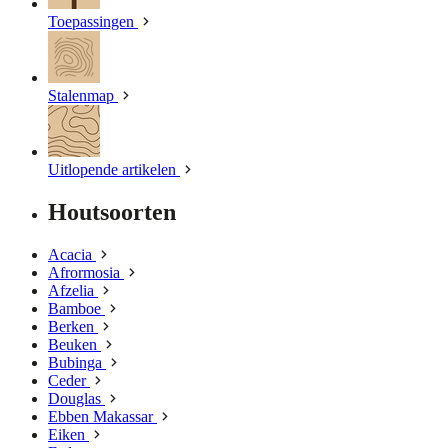
Toepassingen
Stalenmap
Uitlopende artikelen
Houtsoorten
Acacia
Afrormosia
Afzelia
Bamboe
Berken
Beuken
Bubinga
Ceder
Douglas
Ebben Makassar
Eiken