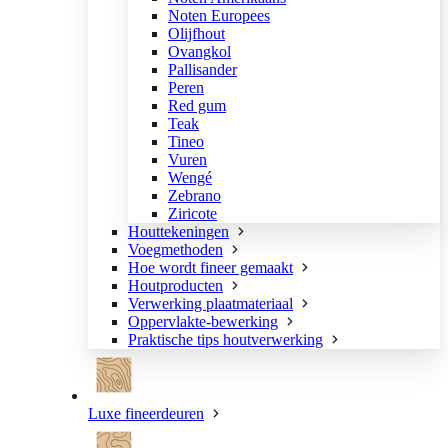
Noten Europees
Olijfhout
Ovangkol
Pallisander
Peren
Red gum
Teak
Tineo
Vuren
Wengé
Zebrano
Ziricote
Houttekeningen
Voegmethoden
Hoe wordt fineer gemaakt
Houtproducten
Verwerking plaatmateriaal
Oppervlakte-bewerking
Praktische tips houtverwerking
Luxe fineerdeuren