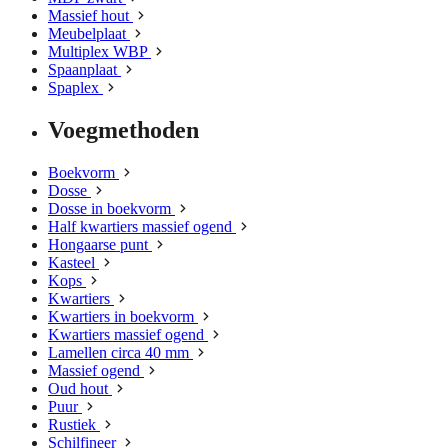
Massief hout
Meubelplaat
Multiplex WBP
Spaanplaat
Spaplex
Voegmethoden
Boekvorm
Dosse
Dosse in boekvorm
Half kwartiers massief ogend
Hongaarse punt
Kasteel
Kops
Kwartiers
Kwartiers in boekvorm
Kwartiers massief ogend
Lamellen circa 40 mm
Massief ogend
Oud hout
Puur
Rustiek
Schilfineer