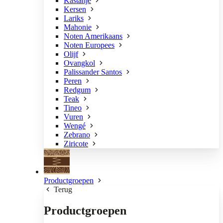
Kastanje
Kersen
Lariks
Mahonie
Noten Amerikaans
Noten Europees
Olijf
Ovangkol
Palissander Santos
Peren
Redgum
Teak
Tineo
Vuren
Wengé
Zebrano
Ziricote
Productgroepen
Terug
Productgroepen