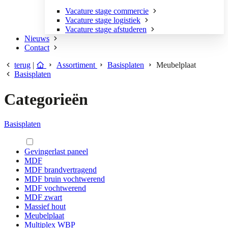
Vacature stage commercie
Vacature stage logistiek
Vacature stage afstuderen
Nieuws
Contact
terug
|
Assortiment
Basisplaten
Meubelplaat
Basisplaten
Categorieën
Basisplaten
Gevingerlast paneel
MDF
MDF brandvertragend
MDF bruin vochtwerend
MDF vochtwerend
MDF zwart
Massief hout
Meubelplaat
Multiplex WBP