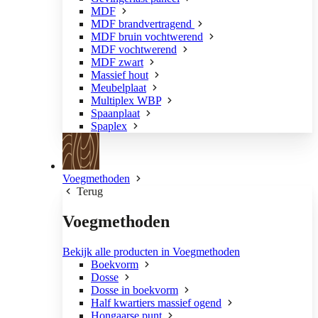
MDF
MDF brandvertragend
MDF bruin vochtwerend
MDF vochtwerend
MDF zwart
Massief hout
Meubelplaat
Multiplex WBP
Spaanplaat
Spaplex
Voegmethoden
Terug
Voegmethoden
Bekijk alle producten in Voegmethoden
Boekvorm
Dosse
Dosse in boekvorm
Half kwartiers massief ogend
Hongaarse punt