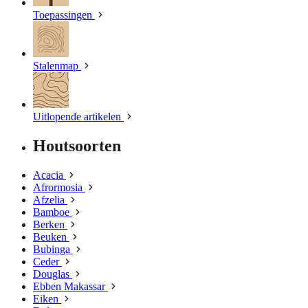
Toepassingen
Stalenmap
Uitlopende artikelen
Houtsoorten
Acacia
Afrormosia
Afzelia
Bamboe
Berken
Beuken
Bubinga
Ceder
Douglas
Ebben Makassar
Eiken