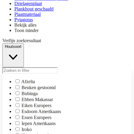
Drielagenplaat
Plankhout geschaafd
Plaatmateriaal
Pytagoras
Bekijk alles
Toon minder
Verfijn zoekresultaat
Houtsoort
Afzelia
Beuken gestoomd
Bubinga
Ebben Makassar
Eiken Europees
Esdoorn Amerikaans
Essen Europees
Iepen Amerikaans
Iroko