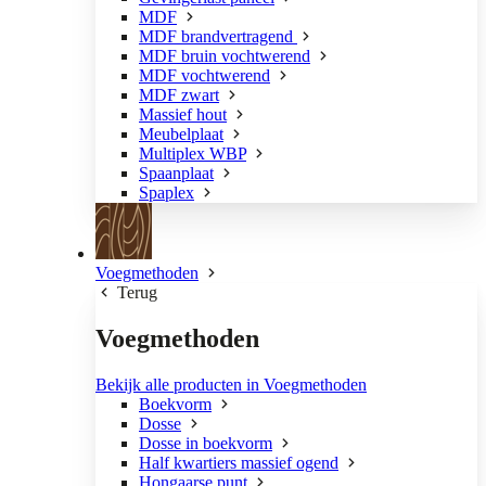
MDF
MDF brandvertragend
MDF bruin vochtwerend
MDF vochtwerend
MDF zwart
Massief hout
Meubelplaat
Multiplex WBP
Spaanplaat
Spaplex
Voegmethoden
Terug
Voegmethoden
Bekijk alle producten in Voegmethoden
Boekvorm
Dosse
Dosse in boekvorm
Half kwartiers massief ogend
Hongaarse punt