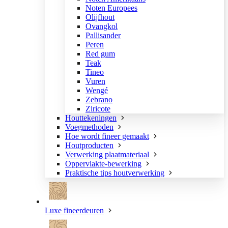
Noten Europees
Olijfhout
Ovangkol
Pallisander
Peren
Red gum
Teak
Tineo
Vuren
Wengé
Zebrano
Ziricote
Houttekeningen
Voegmethoden
Hoe wordt fineer gemaakt
Houtproducten
Verwerking plaatmateriaal
Oppervlakte-bewerking
Praktische tips houtverwerking
Luxe fineerdeuren