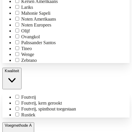
Kersen Amerikaans
Lariks
Mahonie Sapeli
Noten Amerikaans
Noten Europees
Olijf
Ovangkol
Palissander Santos
Tineo
Wenge
Zebrano
Kwaliteit
Foutvrij
Foutvrij, kern gerookt
Foutvrij, spinthout toegestaan
Rustiek
Voegmethode A