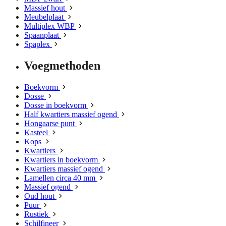
Massief hout
Meubelplaat
Multiplex WBP
Spaanplaat
Spaplex
Voegmethoden
Boekvorm
Dosse
Dosse in boekvorm
Half kwartiers massief ogend
Hongaarse punt
Kasteel
Kops
Kwartiers
Kwartiers in boekvorm
Kwartiers massief ogend
Lamellen circa 40 mm
Massief ogend
Oud hout
Puur
Rustiek
Schilfineer