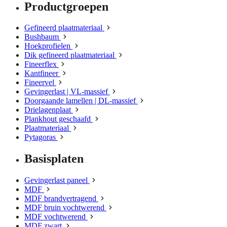
Productgroepen
Gefineerd plaatmateriaal
Bushbaum
Hoekprofielen
Dik gefineerd plaatmateriaal
Fineerflex
Kantfineer
Fineervel
Gevingerlast | VL-massief
Doorgaande lamellen | DL-massief
Drielagenplaat
Plankhout geschaafd
Plaatmateriaal
Pytagoras
Basisplaten
Gevingerlast paneel
MDF
MDF brandvertragend
MDF bruin vochtwerend
MDF vochtwerend
MDF zwart