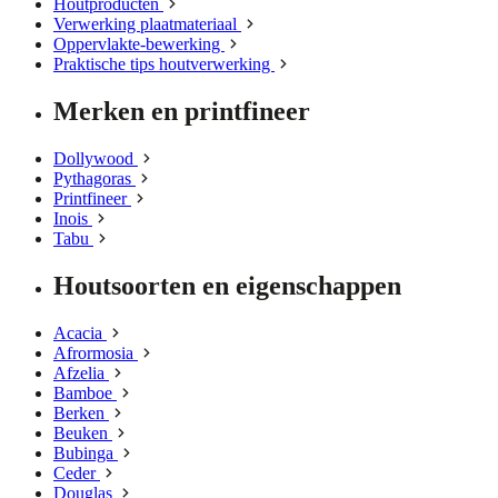
Houtproducten
Verwerking plaatmateriaal
Oppervlakte-bewerking
Praktische tips houtverwerking
Merken en printfineer
Dollywood
Pythagoras
Printfineer
Inois
Tabu
Houtsoorten en eigenschappen
Acacia
Afrormosia
Afzelia
Bamboe
Berken
Beuken
Bubinga
Ceder
Douglas