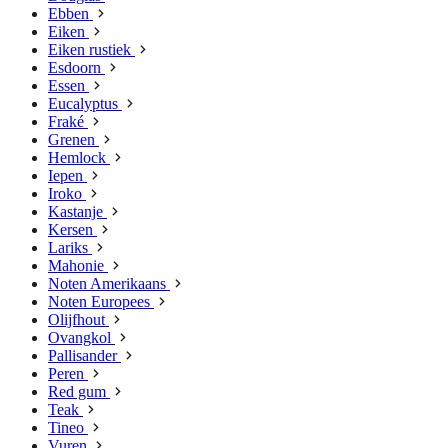
Ebben
Eiken
Eiken rustiek
Esdoorn
Essen
Eucalyptus
Fraké
Grenen
Hemlock
Iepen
Iroko
Kastanje
Kersen
Lariks
Mahonie
Noten Amerikaans
Noten Europees
Olijfhout
Ovangkol
Pallisander
Peren
Red gum
Teak
Tineo
Vuren