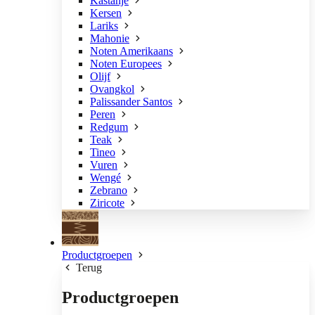
Kastanje
Kersen
Lariks
Mahonie
Noten Amerikaans
Noten Europees
Olijf
Ovangkol
Palissander Santos
Peren
Redgum
Teak
Tineo
Vuren
Wengé
Zebrano
Ziricote
Productgroepen
Terug
Productgroepen