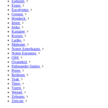
Esdoorn
Essen
Eucalyptus
Grenen
Hemlock
Iepen
Iroko
Kastanje
Kersen
Lariks
Mahonie
Noten Amerikaans
Noten Europees
Olijf
Ovangkol
Palissander Santos
Peren
Redgum
Teak
Tineo
Vuren
Wengé
Zebrano
Ziricote