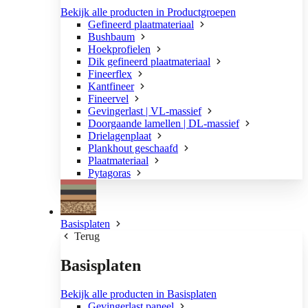
Bekijk alle producten in Productgroepen
Gefineerd plaatmateriaal
Bushbaum
Hoekprofielen
Dik gefineerd plaatmateriaal
Fineerflex
Kantfineer
Fineervel
Gevingerlast | VL-massief
Doorgaande lamellen | DL-massief
Drielagenplaat
Plankhout geschaafd
Plaatmateriaal
Pytagoras
Basisplaten
Terug
Basisplaten
Bekijk alle producten in Basisplaten
Gevingerlast paneel