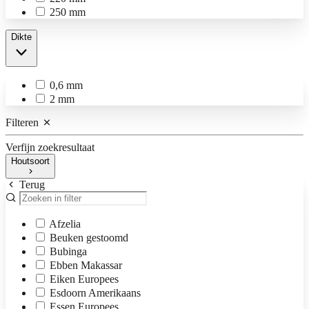
250 mm
Dikte
0,6 mm
2 mm
Filteren
Verfijn zoekresultaat
Houtsoort
Terug
Afzelia
Beuken gestoomd
Bubinga
Ebben Makassar
Eiken Europees
Esdoorn Amerikaans
Essen Europees