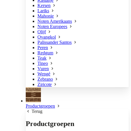
Kastanje
Kersen
Lariks
Mahonie
Noten Amerikaans
Noten Europees
Olijf
Ovangkol
Palissander Santos
Peren
Redgum
Teak
Tineo
Vuren
Wengé
Zebrano
Ziricote
Productgroepen
Terug
Productgroepen