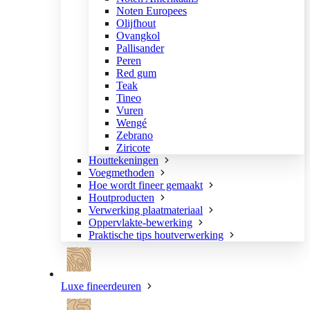
Noten Europees
Olijfhout
Ovangkol
Pallisander
Peren
Red gum
Teak
Tineo
Vuren
Wengé
Zebrano
Ziricote
Houttekeningen
Voegmethoden
Hoe wordt fineer gemaakt
Houtproducten
Verwerking plaatmateriaal
Oppervlakte-bewerking
Praktische tips houtverwerking
Luxe fineerdeuren