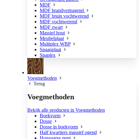
MDF
MDF brandvertragend
MDF bruin vochtwerend
MDF vochtwerend
MDF zwart
Massief hout
Meubelplaat
Multiplex WBP
Spaanplaat
Spaplex
Voegmethoden
Terug
Voegmethoden
Bekijk alle producten in Voegmethoden
Boekvorm
Dosse
Dosse in boekvorm
Half kwartiers massief ogend
Hongaarse punt