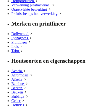
Houtproducten
Verwerking plaatmateriaal
Oppervlakte-bewerking
Praktische tips houtverwerking
Merken en printfineer
Dollywood
Pythagoras
Printfineer
Inois
Tabu
Houtsoorten en eigenschappen
Acacia
Afrormosia
Afzelia
Bamboe
Berken
Beuken
Bubinga
Ceder
Douglas