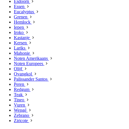
Esdoorn
Essen
Eucalyptus
Grenen
Hemlock
Iepen
Iroko
Kastanje
Kersen
Lariks
Mahonie
Noten Amerikaans
Noten Europees
Olijf
Ovangkol
Palissander Santos
Peren
Redgum
Teak
Tineo
Vuren
Wengé
Zebrano
Ziricote