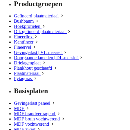
Productgroepen
Gefineerd plaatmateriaal
Bushbaum
Hoekprofielen
Dik gefineerd plaatmateriaal
Fineerflex
Kantfineer
Fineervel
Gevingerlast | VL-massief
Doorgaande lamellen | DL-massief
Drielagenplaat
Plankhout geschaafd
Plaatmateriaal
Pytagoras
Basisplaten
Gevingerlast paneel
MDF
MDF brandvertragend
MDF bruin vochtwerend
MDF vochtwerend
MDF zwart