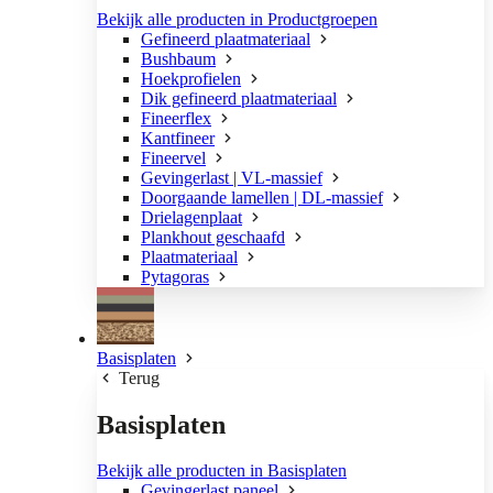
Bekijk alle producten in Productgroepen
Gefineerd plaatmateriaal
Bushbaum
Hoekprofielen
Dik gefineerd plaatmateriaal
Fineerflex
Kantfineer
Fineervel
Gevingerlast | VL-massief
Doorgaande lamellen | DL-massief
Drielagenplaat
Plankhout geschaafd
Plaatmateriaal
Pytagoras
Basisplaten
Terug
Basisplaten
Bekijk alle producten in Basisplaten
Gevingerlast paneel