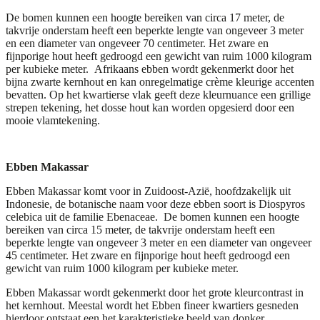
De bomen kunnen een hoogte bereiken van circa 17 meter, de
takvrije onderstam heeft een beperkte lengte van ongeveer 3 meter
en een diameter van ongeveer 70 centimeter. Het zware en
fijnporige hout heeft gedroogd een gewicht van ruim 1000 kilogram
per kubieke meter. Afrikaans ebben wordt gekenmerkt door het
bijna zwarte kernhout en kan onregelmatige crème kleurige accenten
bevatten. Op het kwartierse vlak geeft deze kleurnuance een grillige
strepen tekening, het dosse hout kan worden opgesierd door een
mooie vlamtekening.
Ebben Makassar
Ebben Makassar komt voor in Zuidoost-Azië, hoofdzakelijk uit
Indonesie, de botanische naam voor deze ebben soort is Diospyros
celebica uit de familie Ebenaceae. De bomen kunnen een hoogte
bereiken van circa 15 meter, de takvrije onderstam heeft een
beperkte lengte van ongeveer 3 meter en een diameter van ongeveer
45 centimeter. Het zware en fijnporige hout heeft gedroogd een
gewicht van ruim 1000 kilogram per kubieke meter.
Ebben Makassar wordt gekenmerkt door het grote kleurcontrast in
het kernhout. Meestal wordt het Ebben fineer kwartiers gesneden
hierdoor ontstaat een het karakteristieke beeld van donker