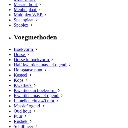
Massief hout
Meubelplaat
Multiplex WBP
Spaanplaat
Spaplex
Voegmethoden
Boekvorm
Dosse
Dosse in boekvorm
Half kwartiers massief ogend
Hongaarse punt
Kasteel
Kops
Kwartiers
Kwartiers in boekvorm
Kwartiers massief ogend
Lamellen circa 40 mm
Massief ogend
Oud hout
Puur
Rustiek
Schilfineer