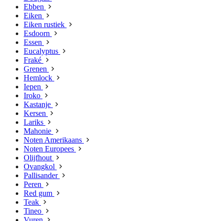
Ebben
Eiken
Eiken rustiek
Esdoorn
Essen
Eucalyptus
Fraké
Grenen
Hemlock
Iepen
Iroko
Kastanje
Kersen
Lariks
Mahonie
Noten Amerikaans
Noten Europees
Olijfhout
Ovangkol
Pallisander
Peren
Red gum
Teak
Tineo
Vuren