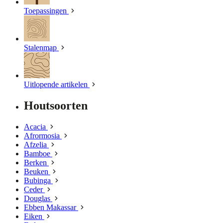
Toepassingen
Stalenmap
Uitlopende artikelen
Houtsoorten
Acacia
Afrormosia
Afzelia
Bamboe
Berken
Beuken
Bubinga
Ceder
Douglas
Ebben Makassar
Eiken