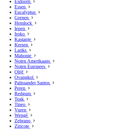
Esdoorn
Essen
Eucalyptus
Grenen
Hemlock
Iepen
Iroko
Kastanje
Kersen
Lariks
Mahonie
Noten Amerikaans
Noten Europees
Olijf
Ovangkol
Palissander Santos
Peren
Redgum
Teak
Tineo
Vuren
Wengé
Zebrano
Ziricote