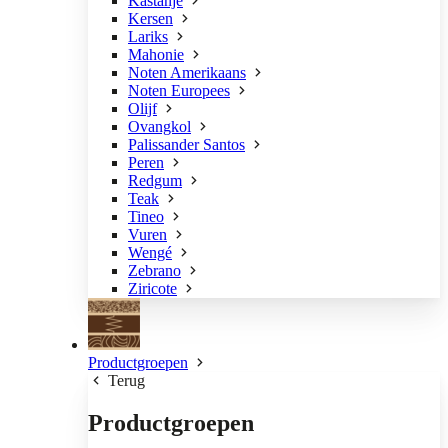
Kastanje
Kersen
Lariks
Mahonie
Noten Amerikaans
Noten Europees
Olijf
Ovangkol
Palissander Santos
Peren
Redgum
Teak
Tineo
Vuren
Wengé
Zebrano
Ziricote
Productgroepen
Terug
Productgroepen