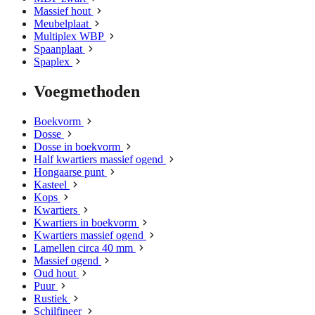
Massief hout
Meubelplaat
Multiplex WBP
Spaanplaat
Spaplex
Voegmethoden
Boekvorm
Dosse
Dosse in boekvorm
Half kwartiers massief ogend
Hongaarse punt
Kasteel
Kops
Kwartiers
Kwartiers in boekvorm
Kwartiers massief ogend
Lamellen circa 40 mm
Massief ogend
Oud hout
Puur
Rustiek
Schilfineer