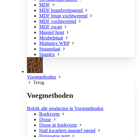
MDF
MDF brandvertragend
MDF bruin vochtwerend
MDF vochtwerend
MDF zwart
Massief hout
Meubelplaat
Multiplex WBP
Spaanplaat
Spaplex
Voegmethoden
Terug
Voegmethoden
Bekijk alle producten in Voegmethoden
Boekvorm
Dosse
Dosse in boekvorm
Half kwartiers massief ogend
Hongaarse punt