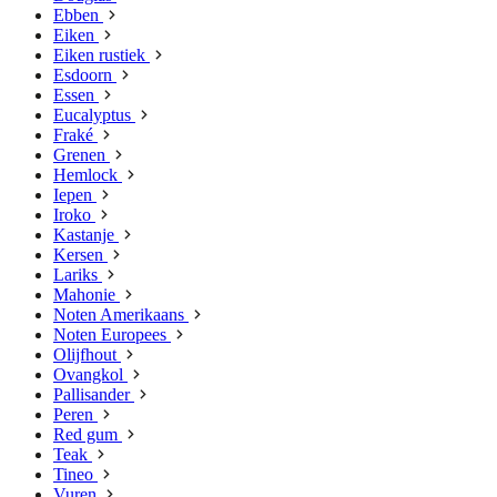
Ebben
Eiken
Eiken rustiek
Esdoorn
Essen
Eucalyptus
Fraké
Grenen
Hemlock
Iepen
Iroko
Kastanje
Kersen
Lariks
Mahonie
Noten Amerikaans
Noten Europees
Olijfhout
Ovangkol
Pallisander
Peren
Red gum
Teak
Tineo
Vuren