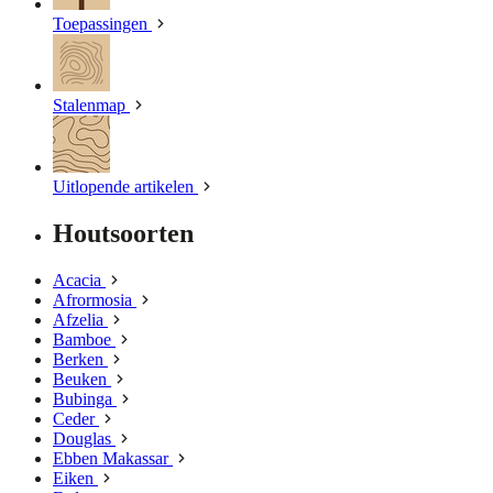
Toepassingen
Stalenmap
Uitlopende artikelen
Houtsoorten
Acacia
Afrormosia
Afzelia
Bamboe
Berken
Beuken
Bubinga
Ceder
Douglas
Ebben Makassar
Eiken