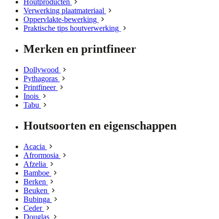
Houtproducten
Verwerking plaatmateriaal
Oppervlakte-bewerking
Praktische tips houtverwerking
Merken en printfineer
Dollywood
Pythagoras
Printfineer
Inois
Tabu
Houtsoorten en eigenschappen
Acacia
Afrormosia
Afzelia
Bamboe
Berken
Beuken
Bubinga
Ceder
Douglas