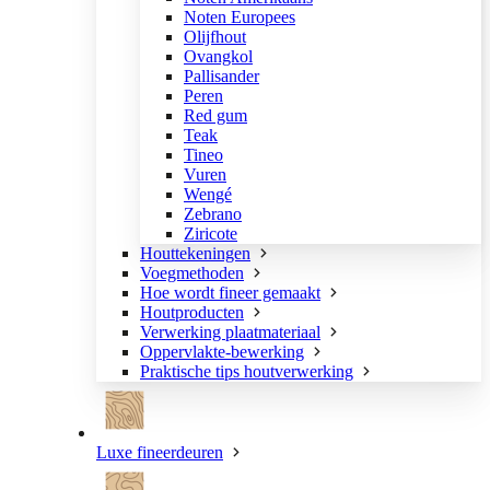
Noten Europees
Olijfhout
Ovangkol
Pallisander
Peren
Red gum
Teak
Tineo
Vuren
Wengé
Zebrano
Ziricote
Houttekeningen
Voegmethoden
Hoe wordt fineer gemaakt
Houtproducten
Verwerking plaatmateriaal
Oppervlakte-bewerking
Praktische tips houtverwerking
Luxe fineerdeuren