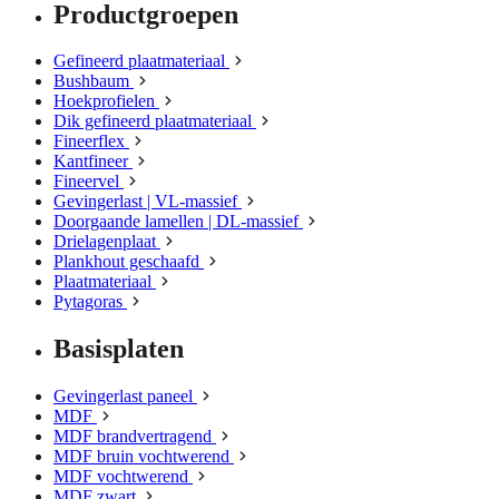
Productgroepen
Gefineerd plaatmateriaal
Bushbaum
Hoekprofielen
Dik gefineerd plaatmateriaal
Fineerflex
Kantfineer
Fineervel
Gevingerlast | VL-massief
Doorgaande lamellen | DL-massief
Drielagenplaat
Plankhout geschaafd
Plaatmateriaal
Pytagoras
Basisplaten
Gevingerlast paneel
MDF
MDF brandvertragend
MDF bruin vochtwerend
MDF vochtwerend
MDF zwart