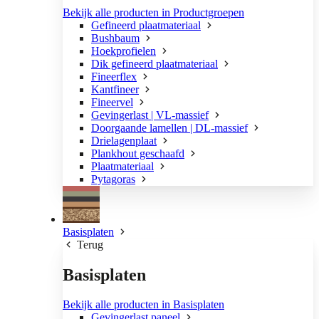
Bekijk alle producten in Productgroepen
Gefineerd plaatmateriaal
Bushbaum
Hoekprofielen
Dik gefineerd plaatmateriaal
Fineerflex
Kantfineer
Fineervel
Gevingerlast | VL-massief
Doorgaande lamellen | DL-massief
Drielagenplaat
Plankhout geschaafd
Plaatmateriaal
Pytagoras
Basisplaten
Terug
Basisplaten
Bekijk alle producten in Basisplaten
Gevingerlast paneel